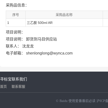
采购品信息：
序号
采购品名称
1
三乙胺 500ml AR
项目说明：
项目说明：
卸货到马目供应站
联系人：
沈龙龙
电子邮箱：
shenlonglong@wynca.com
寻标宝
联系我们
首页
联系客服
© Baidu
使用爱番番前必读
沪ICP备