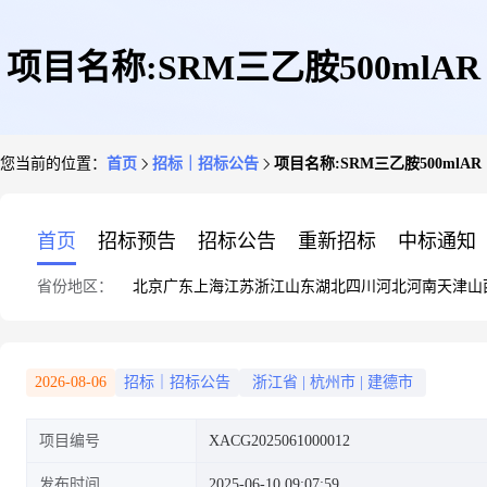
项目名称:SRM三乙胺500mlAR
您当前的位置：
首页
招标｜招标公告
项目名称:SRM三乙胺500mlAR
首页
招标预告
招标公告
重新招标
中标通知
省份地区：
北京
广东
上海
江苏
浙江
山东
湖北
四川
河北
河南
天津
山
2026-08-06
招标｜招标公告
浙江省
|
杭州市
|
建德市
项目编号
XACG2025061000012
发布时间
2025-06-10 09:07:59