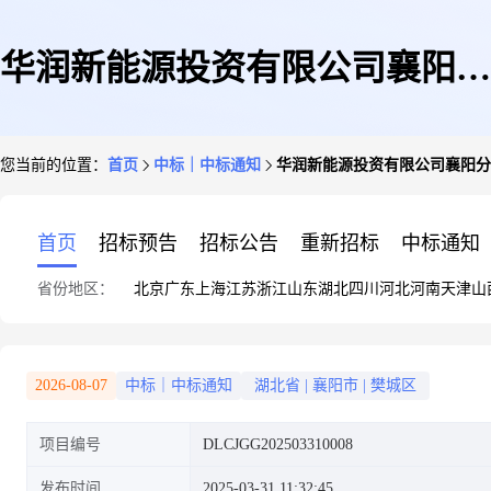
华润新能源投资有限公司襄阳分
您当前的位置：
首页
中标｜中标通知
华润新能源投资有限公司襄阳分
公司下辖5家项目公司2025年度
首页
招标预告
招标公告
重新招标
中标通知
省份地区：
北京
广东
上海
江苏
浙江
山东
湖北
四川
河北
河南
天津
山
风机定检外委项目询比采购结果
2026-08-07
中标｜中标通知
湖北省
|
襄阳市
|
樊城区
项目编号
DLCJGG202503310008
公告
发布时间
2025-03-31 11:32:45