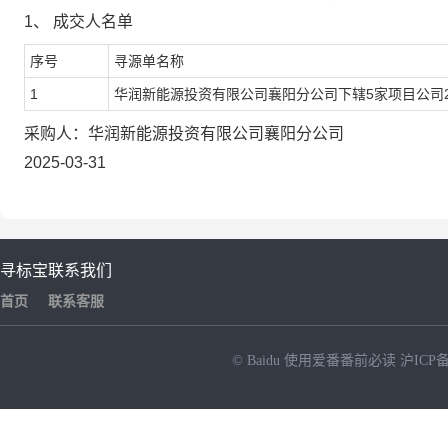
1、
成交人名单
序号
寻源单名称
1
华润新能源投资有限公司襄阳分公司下辖5家项目公司2
采购
人
：
华润新能源投资有限公司襄阳分公司
2025-03-31
寻标宝
联系我们
首页
联系客服
© Baidu
使用爱番番前必读
沪ICP备
NEW
HOT