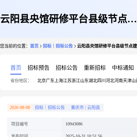
云阳县央馆研修平台县级节点建
您当前的位置：
首页
招标｜招标公告
云阳县央馆研修平台县级节点建
设
首页
招标预告
招标公告
重新招标
中标通知
省份地区：
北京
广东
上海
江苏
浙江
山东
湖北
四川
河北
河南
天津
山
2026-08-08
招标｜招标公告
重庆市
|
云阳县
项目编号
10943086
发布时间
2025-10-31 10:51:56