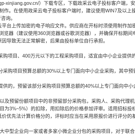
gp-xinjiang.gov.cn/）下载专区，下载政采云电子投标客户端
制作。在使用政采云电子投标客户端时，建议使用WIN7及以上
行咨询。
云平台上传加密的电子响应文件。供应商在开标时须使用制作加
浏览器（建议使用360浏览器或谷歌浏览器），并确保开标期间
原因导致无法正常解密，后果由投标单位自行承担。
务采购项目、400万元以下的工程采购项目，适宜由中小企业提供
部分采购项目预算总额的30%以上专门面向中小企业采购，其中预
业提供的，预留该部分采购项目预算总额的40%以上专门面向中小
，以及预留份额项目中的非预留部分采购包，采购人、采购代理机
项目为3%~5%）的扣除，用扣除后的价格参加评审。适用招标投
低价优先法计算价格分的，评标时应当在采用原报价进行评分的
许大中型企业向一家或者多家小微企业分包的采购项目，对于联合