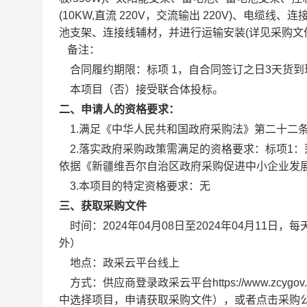
(10KW,直流 220V，交流输出 220V)、电
池支架、连接线辅材，并进行运输安装(详见采购文
备注：
合同履约期限：
标项 1，自合同签订之日3天货
本项目（
否
）接受联合体投标。
二、申请人的资格要求：
1.满足《中华人民共和国政府采购法》第二十二
2.落实政府采购政策需满足的资格要求：
标项1：
依据《新疆维吾尔自治区政府采购促进中小企业发
3.本项目的特定资格要求：
无
三、获取采购文件
时间：
2024年04月08日
至
2024年04月11日
，每
外）
地点：
政采云平台线上
方式：
供应商登录政采云平台https://www.z
中选择项目，申请获取采购文件），或者点击采购公