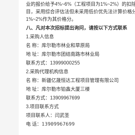
业的报价给予4%~6%（工程项目为1%~2%）
目，采用综合评估法但未采用低价优先法计算价格
1%~2%作为其价格分。
八、凡对本次招标提出询问，请按以下方式联系
1.采购人信息
库尔勒市林业和草原局
名 称：
地 址：
库尔勒市团结南路市林业局
联系方式：
13999000255
2.采购代理机构信息
名 称：
新疆亿晟恒达工程项目管理有限公司
地 址：
库尔勒市铂鑫大厦三楼
联系方式：
13909967699
3.项目联系方式
闫武圣
项目联系人：
13909967699
电 话：