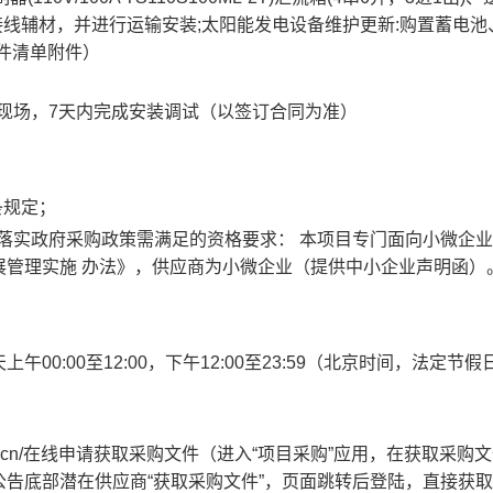
缆线、连接线辅材，并进行运输安装;太阳能发电设备维护更新:购置蓄电
件清单附件）
到现场，7天内完成安装调试（以签订合同为准）
条规定；
落实政府采购政策需满足的资格要求： 本项目专门面向小微企业
展管理实施 办法》，供应商为小微企业（提供中小企业声明函）
天上午
00:00至12:00
，下午
12:00至23:59
（北京时间，法定节假
cygov.cn/在线申请获取采购文件（进入“项目采购”应用，在获取采购
告底部潜在供应商“获取采购文件”，页面跳转后登陆，直接获