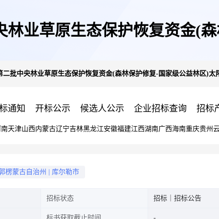
中央林业草原生态保护恢复资金(森
年第二批中央林业草原生态保护恢复资金(森林保护修复-国家级公益林区)
电设备新建及维护更新竞争性谈
标通知
开标公示
候选人公示
企业招标查询
招标
河南
天津
山西
内蒙古
辽宁
吉林
黑龙江
安徽
福建
江西
湖南
广西
海南
重庆
贵州
郭楞蒙古自治州
|
库尔勒市
招标状态
招标｜招标公告
标书获取截止时间