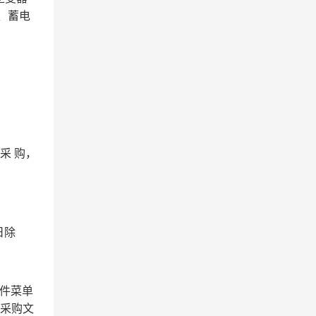
池、蓄电
采 购，
。
日除
文件菜单
取采购文