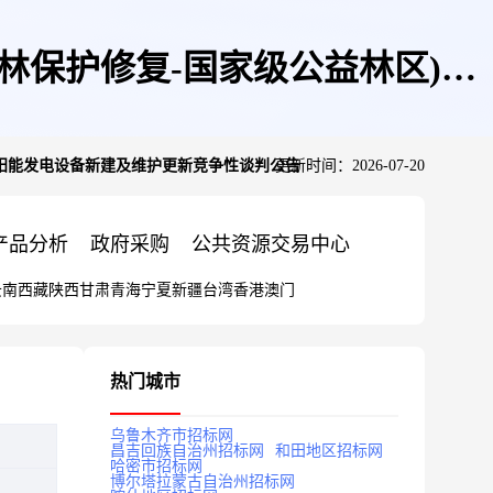
林保护修复-国家级公益林区)太
太阳能发电设备新建及维护更新竞争性谈判公告
更新时间：2026-07-20
判公告
产品分析
政府采购
公共资源交易中心
云南
西藏
陕西
甘肃
青海
宁夏
新疆
台湾
香港
澳门
热门城市
乌鲁木齐市招标网
昌吉回族自治州招标网
和田地区招标网
哈密市招标网
博尔塔拉蒙古自治州招标网