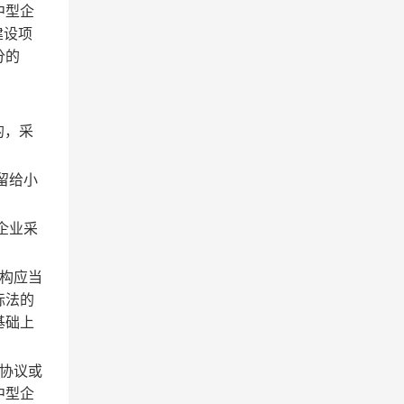
中型企
建设项
分的
的，采
留给小
企业采
构应当
标法的
基础上
协议或
中型企