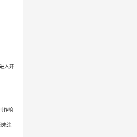
”进入开
制作响
因未注