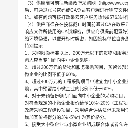
（3）供应商可前往新疆政府采购网（http://www.cc
后，可通过账号密码或CA登录客户端进行响应文件
统。如有问题可拨打政采云客户服务热线95763进
（4）供应商须在在投标截止时间前通过CA在政采
响应文件所使用的CA锁解密，供应商须提前配置好
络环境畅通，以便开标时解密，如因投标单位自身
特别提示：
1、采购限额标准以上，200万元以下的货物和服
购人应当专门面向中小企业采购。
2、超过200万元的货物和服务采购项目，预留该
微企业的比例不低于60%。
3、超过400万元的工程采购项目中适宜由中小企
购，其中预留给小微企业的比例不低于60%。
4、对于未预留份额专门面向中小企业的采购项目
对符合规定的小微企业报价给予10%~20%（工程
政府采购工程建设项目，采用综合评估法但未采用
增加其价格得分的3%~5%作为其价格分。
5、接受大中型企业与小微企业组成联合体或者允