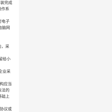
，安装完成
操作系
密电子
电脑网
的，采
留给小
企业采
构应当
标法的
基础上
协议或