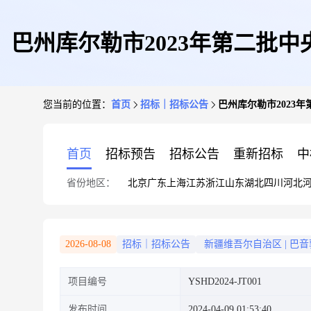
巴州库尔勒市2023年第二批
您当前的位置：
首页
招标｜招标公告
巴州库尔勒市2023
阳能发
首页
招标预告
招标公告
重新招标
中
省份地区：
北京
广东
上海
江苏
浙江
山东
湖北
四川
河北
2026-08-08
招标｜招标公告
新疆维吾尔自治区
|
巴音
项目编号
YSHD2024-JT001
发布时间
2024-04-09 01:53:40