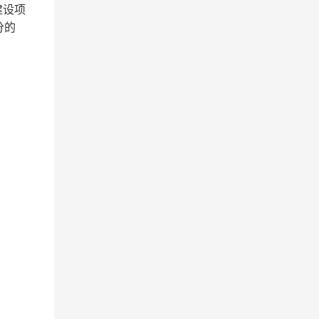
建设项
分的