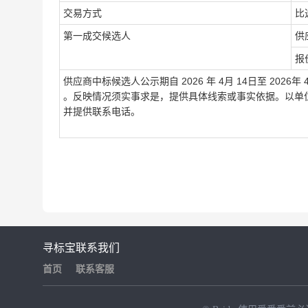
交易方式
比
第一成交候选人
供
报
供应商中标候选人公示期自 2026 年
4
月
14
日至
2026
年
。反
映情况须实事求是，提供具体线索或事实依据。以单
并提供联系电话。
寻标宝
联系我们
首页
联系客服