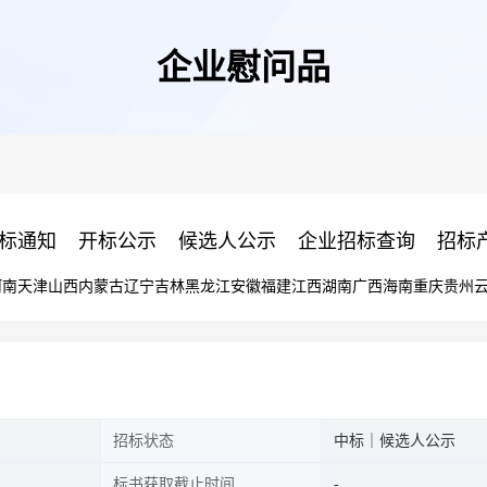
企业慰问品
标通知
开标公示
候选人公示
企业招标查询
招标
河南
天津
山西
内蒙古
辽宁
吉林
黑龙江
安徽
福建
江西
湖南
广西
海南
重庆
贵州
招标状态
中标｜候选人公示
标书获取截止时间