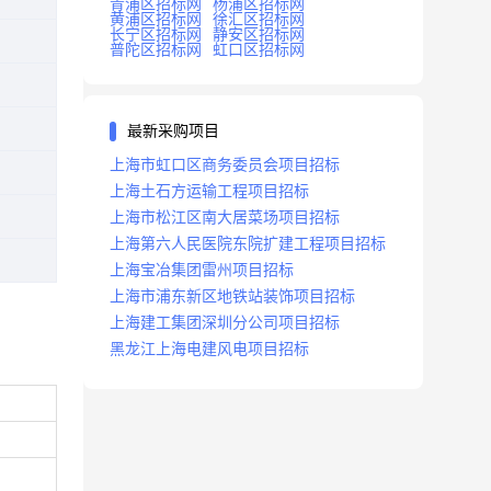
青浦区招标网
杨浦区招标网
黄浦区招标网
徐汇区招标网
长宁区招标网
静安区招标网
普陀区招标网
虹口区招标网
最新采购项目
上海市虹口区商务委员会项目招标
上海土石方运输工程项目招标
上海市松江区南大居菜场项目招标
上海第六人民医院东院扩建工程项目招标
上海宝冶集团雷州项目招标
上海市浦东新区地铁站装饰项目招标
上海建工集团深圳分公司项目招标
黑龙江上海电建风电项目招标