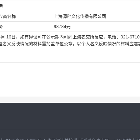
选
应商名称
上海源粹文化传播有限公司
价
98784元
4
月
16
日
，如有异议可在公示期内可向上海农交所反应，电话：
021-6710
位名义反映情况的材料需加盖单位公章，以个人名义反映情况的材料应署