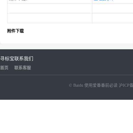
附件下载
寻标宝
联系我们
首页
联系客服
© Baidu
使用爱番番前必读
沪ICP备
NEW
HOT