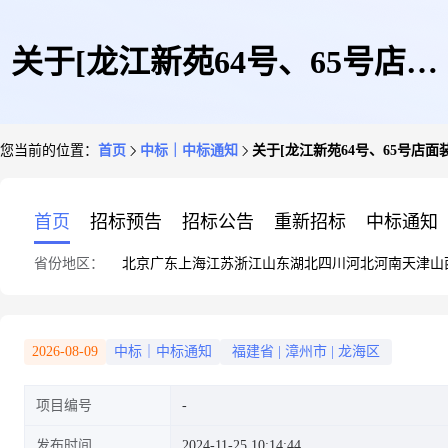
关于[龙江新苑64号、65号店面
您当前的位置：
首页
中标｜中标通知
关于[龙江新苑64号、65号店
装修工程监理单位]选取[工程监
首页
招标预告
招标公告
重新招标
中标通知
省份地区：
北京
广东
上海
江苏
浙江
山东
湖北
四川
河北
河南
天津
山
理]的中选公告
2026-08-09
中标｜中标通知
福建省
|
漳州市
|
龙海区
项目编号
发布时间
2024-11-25 10:14:44