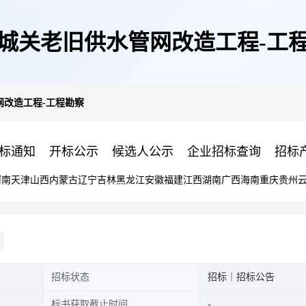
城关老旧供水管网改造工程-工
网改造工程-工程勘察
标通知
开标公示
候选人公示
企业招标查询
招标
河南
天津
山西
内蒙古
辽宁
吉林
黑龙江
安徽
福建
江西
湖南
广西
海南
重庆
贵州
招标状态
招标｜招标公告
标书获取截止时间