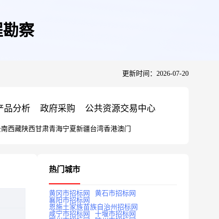
程勘察
更新时间：2026-07-20
产品分析
政府采购
公共资源交易中心
云南
西藏
陕西
甘肃
青海
宁夏
新疆
台湾
香港
澳门
热门城市
黄冈市招标网
黄石市招标网
襄阳市招标网
恩施土家族苗族自治州招标网
咸宁市招标网
十堰市招标网