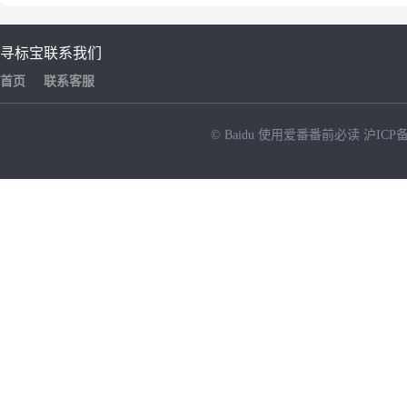
寻标宝
联系我们
首页
联系客服
© Baidu
使用爱番番前必读
沪ICP备
NEW
HOT
暂时没有搜索结果…