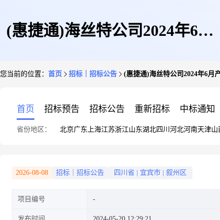
(惠捷通)海丝特公司2024年6月
您当前的位置：
首页
招标｜招标公告
(惠捷通)海丝特公司2024年
产成品上海、钦州口岸海运出口
首页
招标预告
招标公告
重新招标
中标通知
省份地区：
北京
广东
上海
江苏
浙江
山东
湖北
四川
河北
河南
天津
山
报价采购业务
2026-08-08
招标｜招标公告
四川省
|
宜宾市
|
叙州区
项目编号
发布时间
2024-05-20 12:29:21