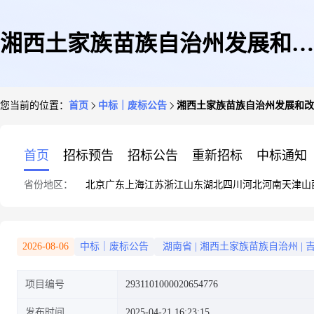
湘西土家族苗族自治州发展和改
您当前的位置：
首页
中标｜废标公告
湘西土家族苗族自治州发展和改
革委员会关于票据印刷服务的网
首页
招标预告
招标公告
重新招标
中标通知
省份地区：
北京
广东
上海
江苏
浙江
山东
湖北
四川
河北
河南
天津
山
上超市采购项目终止公告1
2026-08-06
中标｜废标公告
湖南省
|
湘西土家族苗族自治州
|
项目编号
2931101000020654776
发布时间
2025-04-21 16:23:15