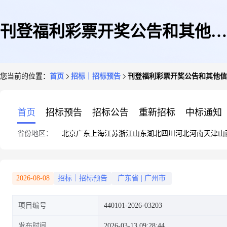
刊登福利彩票开奖公告和其他信
您当前的位置：
首页
招标｜招标预告
刊登福利彩票开奖公告和其他信
息等宣传服务项目
首页
招标预告
招标公告
重新招标
中标通知
省份地区：
北京
广东
上海
江苏
浙江
山东
湖北
四川
河北
河南
天津
山
2026-08-08
招标｜招标预告
广东省
|
广州市
项目编号
440101-2026-03203
发布时间
2026-03-13 09:28:44