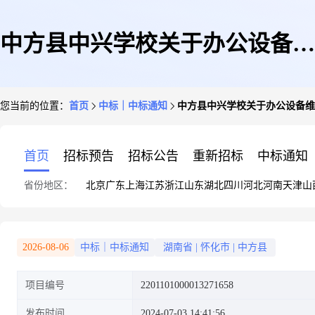
中方县中兴学校关于办公设备维
您当前的位置：
首页
中标｜中标通知
中方县中兴学校关于办公设备维
修和保养服务的网上超市采购项
首页
招标预告
招标公告
重新招标
中标通知
省份地区：
北京
广东
上海
江苏
浙江
山东
湖北
四川
河北
河南
天津
山
目成交公告
2026-08-06
中标｜中标通知
湖南省
|
怀化市
|
中方县
项目编号
2201101000013271658
发布时间
2024-07-03 14:41:56