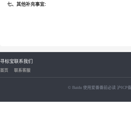
七、其他补充事宜:
寻标宝
联系我们
首页
联系客服
© Baidu
使用爱番番前必读
沪ICP备
NEW
HOT