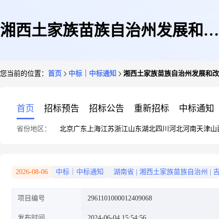
湘西土家族苗族自治州发展和改
您当前的位置：
首页
中标｜中标通知
湘西土家族苗族自治州发展和改
革委员会关于综合零售服务的网
首页
招标预告
招标公告
重新招标
中标通知
省份地区：
北京
广东
上海
江苏
浙江
山东
湖北
四川
河北
河南
天津
山
上超市采购项目成交公告
2026-08-06
中标｜中标通知
湖南省
|
湘西土家族苗族自治州
|
项目编号
2961101000012409068
发布时间
2024-06-04 15:54:56