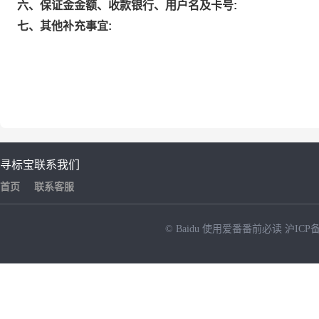
六、保证金金额、收款银行、用户名及卡号:
七、其他补充事宜:
寻标宝
联系我们
首页
联系客服
© Baidu
使用爱番番前必读
沪ICP备
NEW
HOT