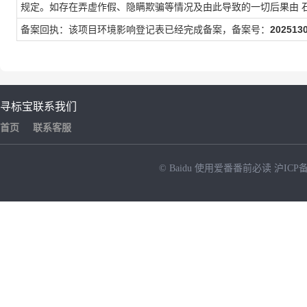
规定。如存在弄虚作假、隐瞒欺骗等情况及由此导致的一切后果由
备案回执：该项目环境影响登记表已经完成备案，备案号：
202513
寻标宝
联系我们
首页
联系客服
© Baidu
使用爱番番前必读
沪ICP备
NEW
HOT