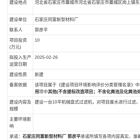
建设地点
河北省石家庄市藁城市河北省石家庄市藁城区岗上镇东
建设单位
石家庄同富新型材料厂
联系人
郭彦平
项目投资
10
(万元)
拟投入生产
2025-02-26
运营日期
建设性质
新建
备案依据
该项目属于《建设项目环境影响评价分类管理名录》中
用
项中
其他(不含提标改造项目；不含化粪池及化粪池
建设内容及
建设一台10平机械盘式过滤机，对项目废水进行过滤
规模
主要环境影
响
承诺：
石家庄同富新型材料厂
郭彦平
承诺所填写各项内容真实、准