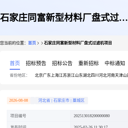
石家庄同富新型材料厂盘式过滤
您当前的位置：
首页
石家庄同富新型材料厂盘式过滤机项目
机项目
首页
招标预告
招标公告
重新招标
中标通知
省份地区：
北京
广东
上海
江苏
浙江
山东
湖北
四川
河北
河南
天津
山
2026-08-08
河北省
|
石家庄市
|
藁城区
项目编号
202513018200000080
发布时间
2025-02-26 11:30:17