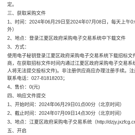
定。
三、获取采购文件
1、时间：
2024年06月29日
至
2024年07月08日
，每天上午
0
外）
2、地点：
登录江夏区政府采购电子交易系统中下载文件
3、方式：
使用电子秘钥登录江夏区政府采购电子交易系统下载招标文
商，在获取招标文件时间内通过江夏区政府采购电子交易系
人将无法提交投标文件)。非注册供应商应办理注册手续。注册网站：http://
联系电话：027-81818203；
4、售价：
0
(元)
四、响应文件提交
1、开始时间：
2024年06月29日01点00分
（北京时间）
2、截止时间：
2024年07月09日14点30分
（北京时间）
3、地点：
江夏区政府采购电子交易系统（http://dzjy.jxzfcg.cn:8
五、开启