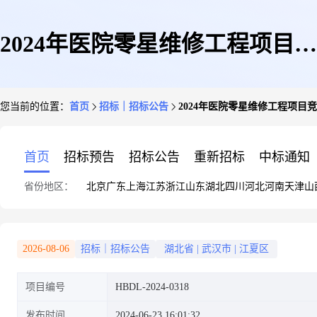
2024年医院零星维修工程项目竞
您当前的位置：
首页
招标｜招标公告
2024年医院零星维修工程项目
争性磋商公告
首页
招标预告
招标公告
重新招标
中标通知
省份地区：
北京
广东
上海
江苏
浙江
山东
湖北
四川
河北
河南
天津
山
2026-08-06
招标｜招标公告
湖北省
|
武汉市
|
江夏区
项目编号
HBDL-2024-0318
发布时间
2024-06-23 16:01:32