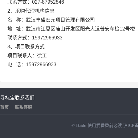
联系方式：
027-87952846
2、采购代理机构信息
名 称：
武汉卓盛宏元项目管理有限公司
地 址：
武汉市江夏区庙山开发区阳光大道普安车检12号楼
联系方式：
15972966933
3、项目联系方式
项目联系人：
徐工
电 话：
15972966933
寻标宝
联系我们
首页
联系客服
© Baidu
使用爱番番前必读
沪ICP备