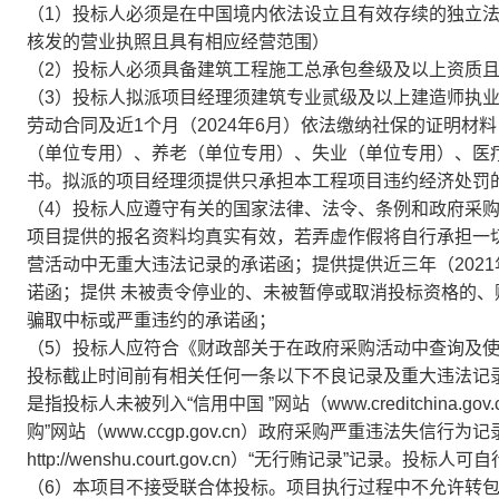
（1）投标人必须是在中国境内依法设立且有效存续的独立法
核发的营业执照且具有相应经营范围）
（2）投标人必须具备建筑工程施工总承包叁级及以上资质
（3）投标人拟派项目经理须建筑专业贰级及以上建造师执
劳动合同及近1个月（2024年6月）依法缴纳社保的证明
（单位专用）、养老（单位专用）、失业（单位专用）、医
书。拟派的项目经理须提供只承担本工程项目违约经济处罚
（4）投标人应遵守有关的国家法律、法令、条例和政府采
项目提供的报名资料均真实有效，若弄虚作假将自行承担一切法
营活动中无重大违法记录的承诺函；提供提供近三年（202
诺函；提供 未被责令停业的、未被暂停或取消投标资格的、财
骗取中标或严重违约的承诺函；
（5）投标人应符合《财政部关于在政府采购活动中查询及使用
投标截止时间前有相关任何一条以下不良记录及重大违法记
是指投标人未被列入“信用中国 ”网站（www.creditchin
购”网站（www.ccgp.gov.cn）政府采购严重违法失
http://wenshu.court.gov.cn）“无行贿记录”记录。投
（6）本项目不接受联合体投标。项目执行过程中不允许转包