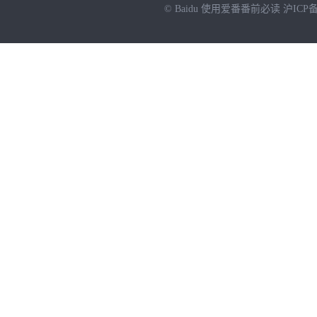
© Baidu
使用爱番番前必读
沪ICP备
NEW
HOT
暂时没有搜索结果…