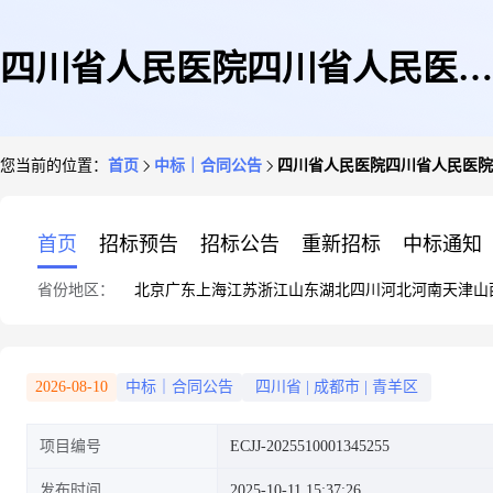
四川省人民医院四川省人民医院
您当前的位置：
首页
中标｜合同公告
四川省人民医院四川省人民医院
复印纸二次竞价采购合同政府采
首页
招标预告
招标公告
重新招标
中标通知
省份地区：
北京
广东
上海
江苏
浙江
山东
湖北
四川
河北
河南
天津
山
购合同公告
2026-08-10
中标｜合同公告
四川省
|
成都市
|
青羊区
项目编号
ECJJ-2025510001345255
发布时间
2025-10-11 15:37:26