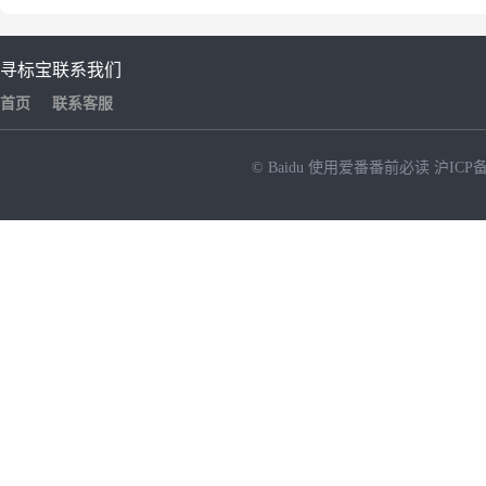
寻标宝
联系我们
首页
联系客服
© Baidu
使用爱番番前必读
沪ICP备
NEW
HOT
暂时没有搜索结果…