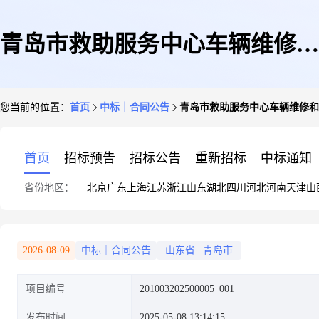
青岛市救助服务中心车辆维修和
您当前的位置：
首页
中标｜合同公告
青岛市救助服务中心车辆维修和
保养服务项目公示
首页
招标预告
招标公告
重新招标
中标通知
省份地区：
北京
广东
上海
江苏
浙江
山东
湖北
四川
河北
河南
天津
山
2026-08-09
中标｜合同公告
山东省
|
青岛市
项目编号
201003202500005_001
发布时间
2025-05-08 13:14:15