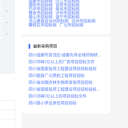
成都市招标网
内江市招标网
德阳市招标网
宜宾市招标网
巴中市招标网
南充市招标网
雅安市招标网
泸州市招标网
眉山市招标网
遂宁市招标网
凉山彝族自治州招标网
达州市招标网
攀枝花市招标网
广元市招标网
最新采购项目
四川成都市双流区/成都先导全球药物研发
生产基地(一期)(dj)项目招标标段
四川邛崃5亿以上的厂房项目招标文件
四川省国家投资工程建设项目招标投标
四川能投广元燃机工程项目招标
四川省剑阁农林生物质发电项目招标
四川省国家投资工程建设项目招标投标
2008年版
四川邛崃5亿以上的项目招标文件
四川路小学总承包项目招标