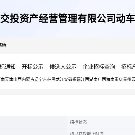
交投资产经营管理有限公司动车
基地
标通知
开标公示
候选人公示
企业招标查询
招标
河南
天津
山西
内蒙古
辽宁
吉林
黑龙江
安徽
福建
江西
湖南
广西
海南
重庆
贵州
招标状态
标书获取截止时间