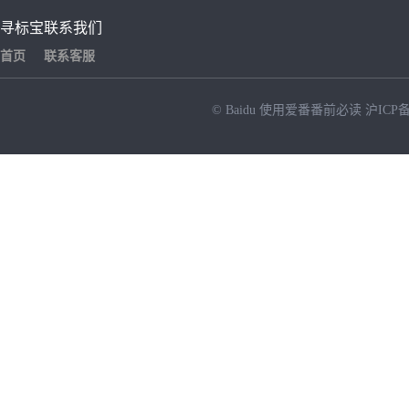
寻标宝
联系我们
首页
联系客服
© Baidu
使用爱番番前必读
沪ICP备
NEW
HOT
暂时没有搜索结果…