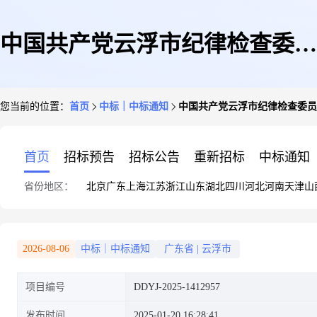
中国共产党云浮市纪律检查委员
您当前的位置：
首页
中标｜中标通知
中国共产党云浮市纪律检查委员
会印刷服务定点采购定点议价成
首页
招标预告
招标公告
重新招标
中标通知
省份地区：
北京
广东
上海
江苏
浙江
山东
湖北
四川
河北
河南
天津
山
交公告
2026-08-06
中标｜中标通知
广东省
|
云浮市
项目编号
DDYJ-2025-1412957
发布时间
2025-01-20 16:28:41