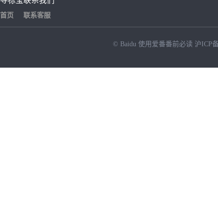
寻标宝
联系我们
首页
联系客服
© Baidu
使用爱番番前必读
沪ICP备
NEW
HOT
暂时没有搜索结果…