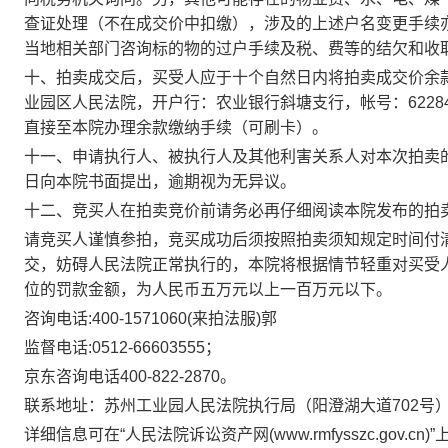
查证处理（不在成交价中扣缴），涉及的上述户名变更手续
当地相关部门咨询标的物的过户手续及税、费等的结欠和收
十、拍卖成交后，买受人应于
十
个自然日
内将拍卖成交价余
业园区人民法院，开户行：农业银行斜塘支行，帐号：
6228
直接至本院办理余款缴纳手续（可刷卡）。
十一、申请执行人、被执行人及其他利害关系人对本次拍卖
日向本院书面提出，逾期视为无异议。
十二、竞买人在拍卖竞价前请务必再仔细阅读本院发布的拍
请竞买人谨慎参拍，竞买成功后须按照拍卖须知规定时间付
交，妨碍人民法院正常执行的，本院将根据情节轻重对买受
位的罚款金额，为人民币五万元以上一百万元以下。
咨询电话
:
400-1571060(来拍法服)
郭
监督电话
:0512-66603555；
京东咨询电话
400-822-2870。
联系地址：苏州工业园人民法院执行局（阳澄湖大道
702号
详细信息可在
“人民法院诉讼资产网(www.rmfysszc.gov.cn)