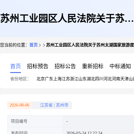
苏州工业园区人民法院关于苏州
您当前的位置：
首页
苏州工业园区人民法院关于苏州太湖国家旅游度假区
太湖国家旅游度假区伍相花园43
首页
招标预告
招标公告
重新招标
中标通知
省份地区：
北京
广东
上海
江苏
浙江
山东
湖北
四川
河北
河南
天津
山
幢1114室的不动产(含装修)(第
2026-08-06
江苏省
|
苏州市
项目编号
二次拍卖)的公告
发布时间
2026-03-24 12:22:24