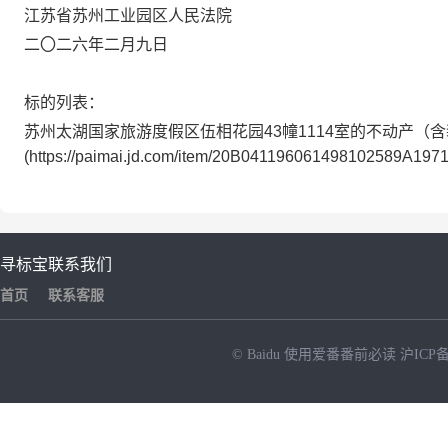
江苏省苏州工业园区人民法院
二〇二
六
年
二
月
九
日
标的列表：
苏州太湖国家旅游度假区伍相花园43幢1114室的不动产（
(https://paimai.jd.com/item/20B041196061498102589A197
寻标宝
联系我们
首页
联系客服
© Baidu
使用爱番番前必读
沪ICP备
NEW
HOT