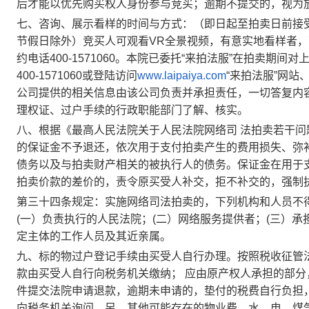
后才能以优先购买权人身份参与竞买；逾期不提交的，视为
七、
咨询、展示看样的时间与方式：（即日起至拍卖日前接
节假日除外）
竞买人可观看
VR全景视频，有意实地看样者
约电话400-1571060。
本院已委托
“来拍法服”在拍卖期间对
400-1571060
或登陆访问
www.laipaiya.com
“来拍法服”网站
公司提供的相关信息由该公司负责并承担责任，一切答复内
理权证、过户手续的行政职能部门了解、核实。
八、根据《最高人民法院关于人民法院网络司
法拍卖若干问
的保证金不予退还，依次用于支付拍卖产生的费用损失、弥
债务以及与拍卖财产相关的被执行人的债务。保证金在用于
拍卖价款的差价的，责令原买受人补交，拒不补交的，强制
第三十四条规定：实施网络司法拍卖的，下列机构和人员不
(一）负责执行的人民法院；(二）网络服务提供者；(三）承
定主体的工作人员及其近亲属。
九、标的物过户登记手续由买受人自行办理。按照税收征管
款由买受人自行向税务机关缴纳；
应由原产权人承担的部分
件提交法院申请退款，逾期未申请的，垫付的税费自行负担
向税务机关询问。另，其他可能存在的物业费、水、电、煤