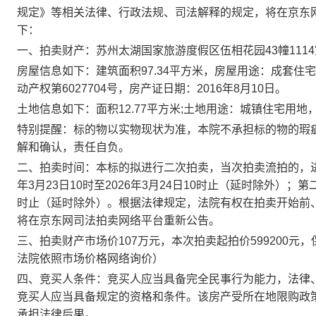
规定》等相关法律、行政法规、司法解释的规定，将在京东
下：
一、拍卖财产：苏州太湖国家旅游度假区伍相花园
43幢11
房屋信息如下：建筑面积
97.34
平方米，
房屋用途：成套住宅
动产权第
6027704号
，房产证日期：
20
16
年
8
月
10
日。
土地信息如下：面积
12.77
平方米
;土地用途：
城镇
住宅用地
特别提醒：
标的物以实物现状为准，本院不承担标的物的瑕
解和确认，责任自负。
二、拍卖时间：本标的拟进行二次拍卖，当次拍卖流拍的，
年
3
月
23
日
10时至202
6
年
3
月
24
日
10时止（延时除外）；第
时止（延时除外）。
根据法律规定，法院有权在拍卖开始前
将在京东网司法拍卖网络平台重新公告。
三、拍卖财产市场价
107万
元，本次拍卖起拍价
599200
元，
法院依照市场价格网络询价）
四、竞买人条件：竞买人应当具备完全民事行为能力，法律
竞买人应当具备规定的资格和条件。
该房产受所在地限购政
承担法律后果。