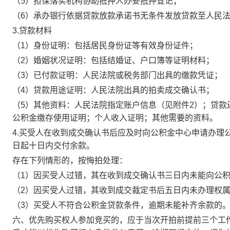
（
5）担保落实机构协助抵押人办妥抵押登记；
（
6）承办银行依据贷款放款承诺书无条件发放贷款至人民
3.贷款材料
（
1）身份证明：包括居民身份证等有效身份证件；
（
2）婚姻状况证明：包括结婚证、户口簿等证明材料；
（
3）已付款证明：人民法院或税务部门出具的缴款凭证；
（
4）贷款用途证明：人民法院出具的拍卖成交确认书；
（
5）其他资料：人民法院指定账户信息（见附件2）；贷
公积金缴存使用证明；个人收入证明；其他需要的资料。
4.买受人在收到成交确认书后应及时向公积金中心申请办理
日起十日内交付余款。
存在下列情形的，按悔拍处理：
（
1）因买受人过错，其在收到成交确认书三日内未能向公
（
2）因买受人过错，其收到成交裁定书后五日内未办理权
（
3）买受人不符合公积金贷款条件，逾期未能补齐余款的
六、优先购买权人参加竞买的，应于当次开拍前提前三个工