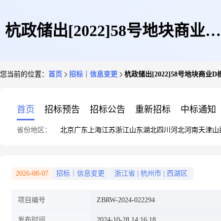
杭政储出[2022]58号地块商业D
您当前的位置：
首页
招标｜信息变更
杭政储出[2022]58号地块商业
栋幕墙劳务任务
首页
招标预告
招标公告
重新招标
中标通知
省份地区：
北京
广东
上海
江苏
浙江
山东
湖北
四川
河北
河南
天津
山
2026-08-07
招标｜信息变更
浙江省
|
杭州市
|
西湖区
项目编号
ZBRW-2024-022294
发布时间
2024-10-28 14:16:18