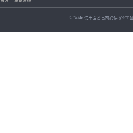
首页
联系客服
© Baidu
使用爱番番前必读
沪ICP备
NEW
HOT
暂时没有搜索结果…