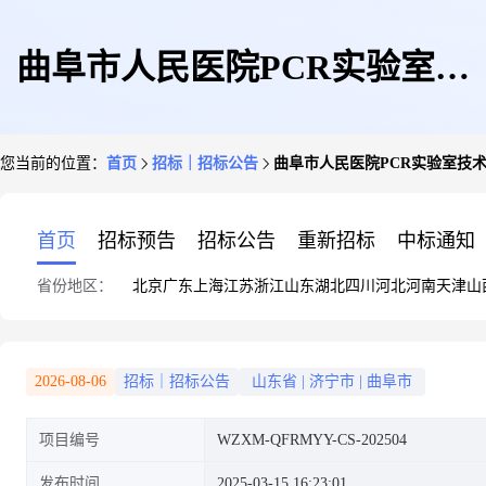
曲阜市人民医院PCR实验室技
您当前的位置：
首页
招标｜招标公告
曲阜市人民医院PCR实验室技
术服务采购项目竞争性磋商公告
首页
招标预告
招标公告
重新招标
中标通知
省份地区：
北京
广东
上海
江苏
浙江
山东
湖北
四川
河北
河南
天津
山
2026-08-06
招标｜招标公告
山东省
|
济宁市
|
曲阜市
项目编号
WZXM-QFRMYY-CS-202504
发布时间
2025-03-15 16:23:01