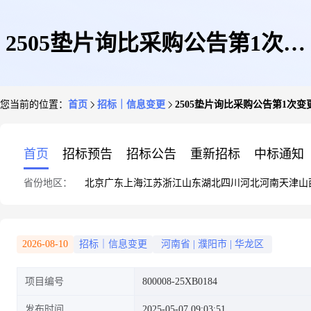
2505垫片询比采购公告第1次变
您当前的位置：
首页
招标｜信息变更
2505垫片询比采购公告第1次变
更
首页
招标预告
招标公告
重新招标
中标通知
省份地区：
北京
广东
上海
江苏
浙江
山东
湖北
四川
河北
河南
天津
山
2026-08-10
招标｜信息变更
河南省
|
濮阳市
|
华龙区
项目编号
800008-25XB0184
发布时间
2025-05-07 09:03:51