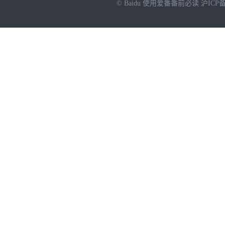
© Baidu
使用爱番番前必读
沪ICP备
NEW
HOT
暂时没有搜索结果…