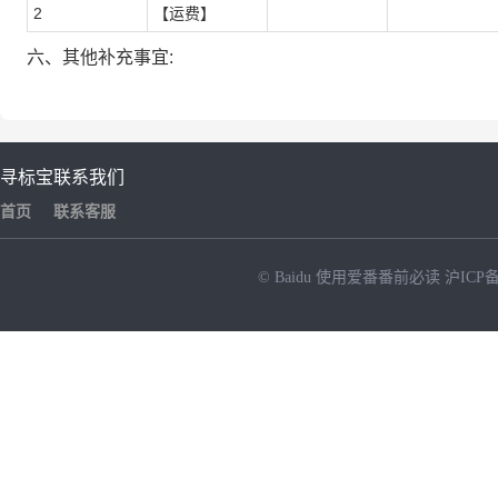
2
【运费】
六、其他补充事宜:
寻标宝
联系我们
首页
联系客服
© Baidu
使用爱番番前必读
沪ICP备
NEW
HOT