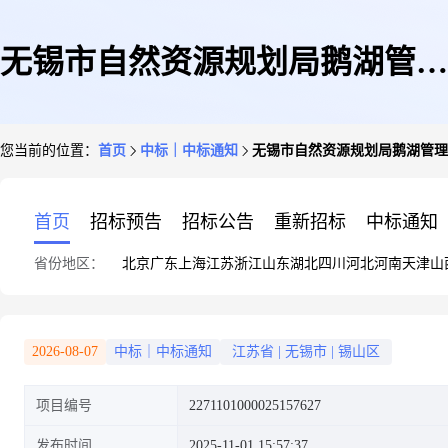
无锡市自然资源规划局鹅湖管理
您当前的位置：
首页
中标｜中标通知
无锡市自然资源规划局鹅湖管理
所关于抽纸的网上商城采购项目
首页
招标预告
招标公告
重新招标
中标通知
省份地区：
北京
广东
上海
江苏
浙江
山东
湖北
四川
河北
河南
天津
山
成交公告
2026-08-07
中标｜中标通知
江苏省
|
无锡市
|
锡山区
项目编号
2271101000025157627
发布时间
2025-11-01 15:57:37