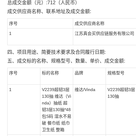
总成交金额（元）:
712
（人民币）
成交供应商名称、联系地址及成交金额:
序号
成交供应商名称
1
江苏真会买供应链服务有限公司
四、项目用途、简要技术要求及合同履行日期:
五、成交标的名称、规格型号、数量、单价、成交金额:
序号
标的名称
品牌
规格型号
1
V2239超韧3层
维达/Vinda
V2239超韧3层
130抽 维达（Vi
130抽
nda）抽纸 超
韧3层130抽*48
包S码 湿水不易
破 餐巾纸 纸巾
卫生纸 整箱