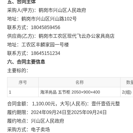
五、合同主体
采购人(甲方)：鹤岗市兴山区人民政府
地址：鹤岗市兴山区兴山路102号
联系方式：18045859456
供应商(乙方)：鹤岗市工农区现代飞云办公家具商店
地址：工农区丰麟家园一号楼
联系方式：18645151234
六、合同主要信息
主要标的：
序号
名称
数量
1
海洋尚品 五节柜 2050×900×400
2(组)
合同金额： 1,100.00元，大写(人民币)：壹仟壹佰元整
履约期限：2024年09月24日至2025年09月24日
履约地点：兴山区人民政府
采购方式：电子卖场