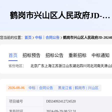
鹤岗市兴山区人民政府JD-
您当前的位置：
首页
中标｜合同公告
鹤岗市兴山区人民政府JD-202409
20240924022223-3582政府采购
首页
招标预告
招标公告
重新招标
中标通知
省份地区：
北京
广东
上海
江苏
浙江
山东
湖北
四川
河北
河南
天津
山
合同公告
2026-08-06
中标｜合同公告
黑龙江省
|
鹤岗市
|
兴山区
项目编号
DD24092412724520
发布时间
2024-09-29 08:52:31