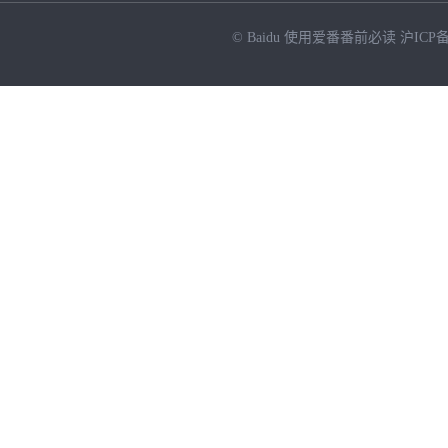
© Baidu
使用爱番番前必读
沪ICP备
NEW
HOT
暂时没有搜索结果…