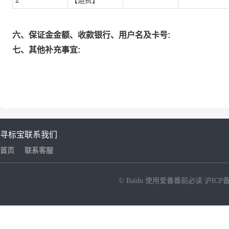
2
【运费】
六、保证金金额、收款银行、用户名及卡号:
七、其他补充事宜:
寻标宝
联系我们
首页
联系客服
© Baidu
使用爱番番前必读
沪ICP备
NEW
HOT