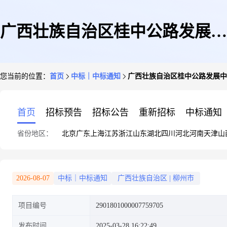
广西壮族自治区桂中公路发展中
您当前的位置：
首页
中标｜中标通知
广西壮族自治区桂中公路发展中
心本级关于办公软件的框架协议
首页
招标预告
招标公告
重新招标
中标通知
省份地区：
北京
广东
上海
江苏
浙江
山东
湖北
四川
河北
河南
天津
山
采购项目成交公告
2026-08-07
中标｜中标通知
广西壮族自治区
|
柳州市
项目编号
2901801000007759705
发布时间
2025-03-28 16:22:49