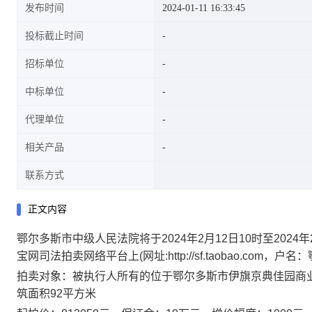
发布时间
2024-01-11 16:33:45
投标截止时间
招标单位
3065,房屋用途:商业,建筑面积92
中标单位
代理单位
相关产品
平方米(第一次拍卖)的公告
联系方式
正文内容
鄂尔多斯市中级人民法院将于
2024
年
2
月
12
日
10
时至
2024
年
宝网司法拍卖网络平台上
(
网址
:http://sf.taobao.com
，户名：
拍卖对象：
被执行人所有的位于鄂尔多斯市伊旗京典佳园商
筑面积
92
平方米