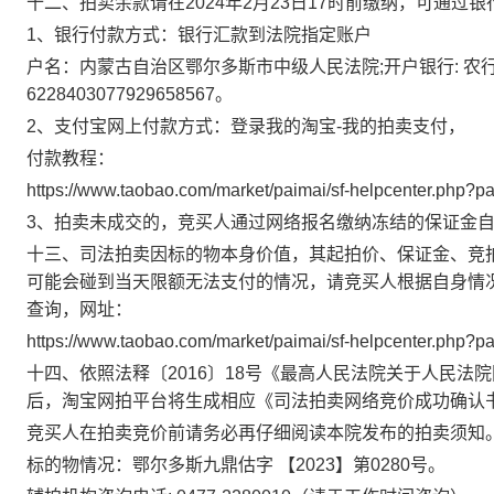
十二、拍卖余款请在
2024
年
2
月
23
日
17
时
前缴纳，可通过银
1
、银行付款方式：银行汇款到法院指定账户
户名：内蒙古自治区鄂尔多斯市中级人民法院
;
开户银行
:
农
6228403077929658567
。
2
、支付宝网上付款方式：登录我的淘宝
-
我的拍卖支付，
付款教程：
https://www.taobao.com/market/paimai/sf-helpcenter.php?pa
3
、拍卖未成交的，竞买人通过网络报名缴纳冻结的保证金
十三、司法拍卖因标的物本身价值，其起拍价、保证金、竞
可能会碰到当天限额无法支付的情况，请竞买人根据自身情
查询，网址：
https://www.taobao.com/market/paimai/sf-helpcenter.php?pa
十四、依照法释〔
2016
〕
18
号《最高人民法院关于人民法院
后，淘宝网拍平台将生成相应《司法拍卖网络竞价成功确认
竞买人在拍卖竞价前请务必再仔细阅读本院发布的拍卖须知
标的物情况：
鄂尔多斯九鼎估字
【
2023
】第
0280
号
。