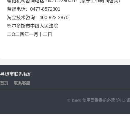
辅拍机构咨询电话
:
0477-2280010
（请于工作时间咨询）
监督电话：
0477-8572301
淘宝技术咨询：
400-822-2870
鄂尔多斯市中级人民法院
二
O
二四年一月十二日
寻标宝
联系我们
首页
联系客服
© Baidu
使用爱番番前必读
沪ICP备
NEW
HOT