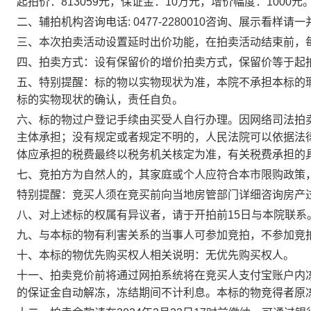
起拍价：
813059
元，保证金：
10
万元，增价幅度：
1000
元
二、
辅拍机构咨询电话
:
0477-2280010
咨询、展示看样请一
三、本次拍卖活动设置延时出价功能，在拍卖活动结束前，
四、拍卖方式：设有保留价的增价拍卖方式，
保留价等于起
五、特别提醒：标的物以实物现状为准，本院不承担本标的
标的实物现状的确认，责任自负。
六、
标的物过户登记手续由买受人自行办理。因网络司法拍
主体承担；没有规定或者规定不明的，人民法院可以依据法
体应承担的税费最终以税务机关核定为准，有关税费承担的
七、竞拍方为自然人的，其家庭或个人应符合本市限购政策
特别提醒：竞买人须在竞买前向当地房管部门详细咨询房产
八、对上述标的权属有异议者，请于
开拍前
15
日
与本院联系
九、与本标的物有利害关系的当事人可参加竞拍，不参加竞
十、本标的物优先购买权人相关说明：无优先购买权人。
十一、拍卖竞价前将通过网拍系统将在竞买人支付宝账户内
的保证金自动解冻，冻结期间不计利息。本标的物竞得者原