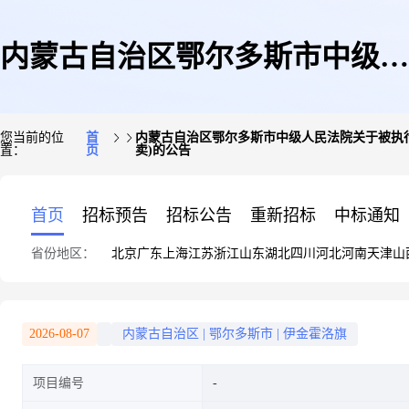
内蒙古自治区鄂尔多斯市中级人
您当前的位
首
内蒙古自治区鄂尔多斯市中级人民法院关于被执行人所
置：
页
卖)的公告
民法院关于被执行人所有的位于
首页
招标预告
招标公告
重新招标
中标通知
省份地区：
北京
广东
上海
江苏
浙江
山东
湖北
四川
河北
河南
天津
山
鄂尔多斯市伊旗京典佳园商业楼
2026-08-07
内蒙古自治区
|
鄂尔多斯市
|
伊金霍洛旗
项目编号
(伊金霍洛旗购物中心)11-1-