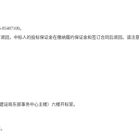
407100。
可退回，中标人的投标保证金在缴纳履约保证金和签订合同后退回。
请注
乡建设局东部事务中心主楼）六楼开标室
。
布
。