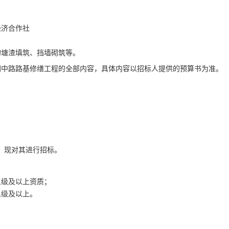
经济合作社
的塘渣填筑、挡墙砌筑等。
涧中路路基修缮工程
的全部内容，具体内容以招标人提供的
预算书
为准。
，现对其进行招标。
三级及以上资质；
二级及以上。