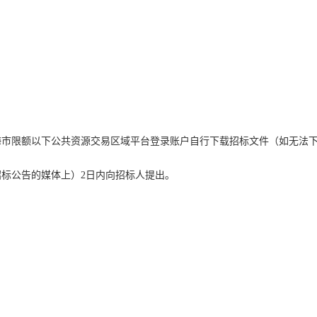
。
。
。
海市限额以下公共资源交易区域平台
登录账户自行下载招标文件（如无法
招标公告的媒体上）
2
日内
向招标人提出
。