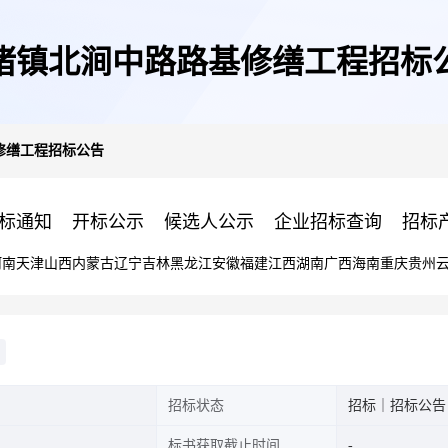
渚镇北涧中路路基修缮工程招标
修缮工程招标公告
标通知
开标公示
候选人公示
企业招标查询
招标
河南
天津
山西
内蒙古
辽宁
吉林
黑龙江
安徽
福建
江西
湖南
广西
海南
重庆
贵州
招标状态
招标｜招标公告
标书获取截止时间