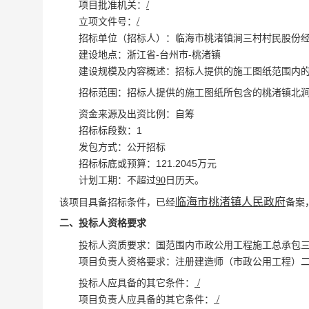
/
项目批准机关：
/
立项文件号：
临海市桃渚镇涧三村村民股份
招标单位（招标人）：
浙江省-台州市-桃渚镇
建设地点：
建设规模及内容概述：
招标人提供的施工图纸范围内
招标范围：
招标人提供的施工图纸所包含的
桃渚镇北
自筹
资金来源及出资比例：
1
招标标段数：
公开招标
发包方式：
121.2045万元
招标标底或预算：
计划工期：
不超过
90
日历天。
临海市桃渚镇人民政府
该项目具备招标条件，已经
备案
二、投标人资格要求
投标人资质要求：
国范围内市政公用工程施工总承包
项目负责人资格要求：
注册建造师（市政公用工程）
/
投标人应具备的其它条件：
/
项目负责人应具备的其它条件：