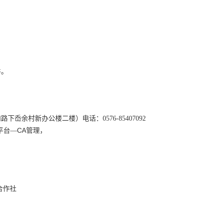
件。
余村新办公楼二楼）电话：0576-85407092
CA
平台—
管理，
合作社