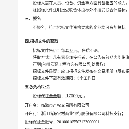
投标人需在人员、设备、资金等方面具备相应的能力
除招标文件注明接受联合体投标外不接受联合体投标
三、报名
不报名，符合招标文件资格要求的企业均可参加投标
.
四
招标文件的获取
0
招标文件售价：每套
元，售后不退。
获取方式：凡有意参加投标者，在公告有效期内到
临
[台州云聚工程咨询有限公司
]
可到
处索取）。
招标文件质疑：
应
自招标文件发布在交易场所（发布
3
招标文件下载有效期限：
个工作日
.
五
投标保证金
17000元
投标保证金金额：
。
开户名：临海市产权交易所有限公司
开户行：浙江临海农村商业银行股份有限公司科技支行；
投标保证金账号：201000105503123000001