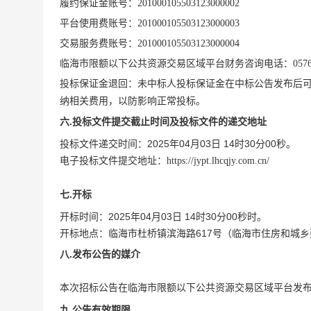
履约保证金账号：201000105503123000002
平台使用费账号：201000105503123000003
交易服务费账号：201000105503123000004
临海市限额以下公共资源交易区域平台财务咨询电话：0576-85
投标保证金退回：未中标人投标保证金在中标公告发布后
纳相关费用，以防影响正常投标。
.
六
投标文件提交截止时间及投标文件的递交地址
2025年04月03日 14时30分00秒
投标文件递交时间：
。
电子投标文件提交地址：
https://jypt.lhcqjy.com.cn/
.
七
开标
2025年04月03日 14时30分00秒
开标时间：
时。
临海市杜桥镇滨海路617号（临海市住房和城
开标地点：
.
八
发布公告的媒介
本次招标公告在
临海市限额以下公共资源交易区域平台
发
.
九
公告有效期限