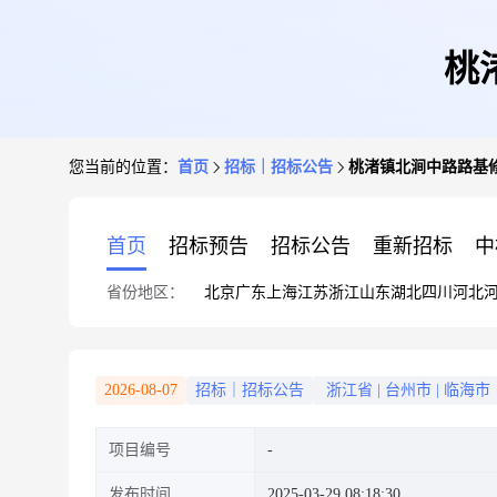
桃
您当前的位置：
首页
招标｜招标公告
桃渚镇北涧中路路基
首页
招标预告
招标公告
重新招标
中
省份地区：
北京
广东
上海
江苏
浙江
山东
湖北
四川
河北
2026-08-07
招标｜招标公告
浙江省
|
台州市
|
临海市
项目编号
发布时间
2025-03-29 08:18:30