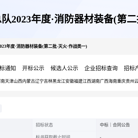
2023年度·消防器材装备(第二
23年度·消防器材装备(第二批-灭火·作战类一)
标通知
开标公示
候选人公示
企业招标查询
招标
河南
天津
山西
内蒙古
辽宁
吉林
黑龙江
安徽
福建
江西
湖南
广西
海南
重庆
贵州
招标状态
中标｜合同公告
标书获取截止时间