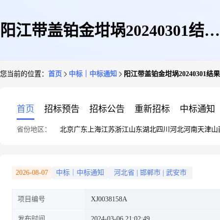
阳江带盖铂金坩埚20240301结果
您当前的位置：
首页
中标｜中标通知
阳江带盖铂金坩埚20240301结
公告
首页
招标预告
招标公告
重新招标
中标通知
省份地区：
北京
广东
上海
江苏
浙江
山东
湖北
四川
河北
河南
天津
山
2026-08-07
中标｜中标通知
河北省
|
邯郸市
|
武安市
项目编号
XJ0038158A
发布时间
2024-03-06 21:02:49