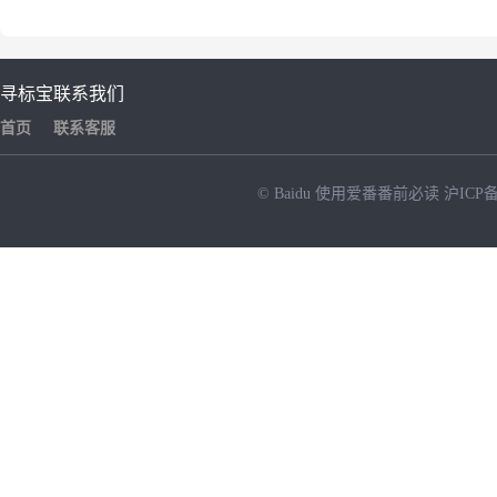
寻标宝
联系我们
首页
联系客服
© Baidu
使用爱番番前必读
沪ICP备
NEW
HOT
暂时没有搜索结果…