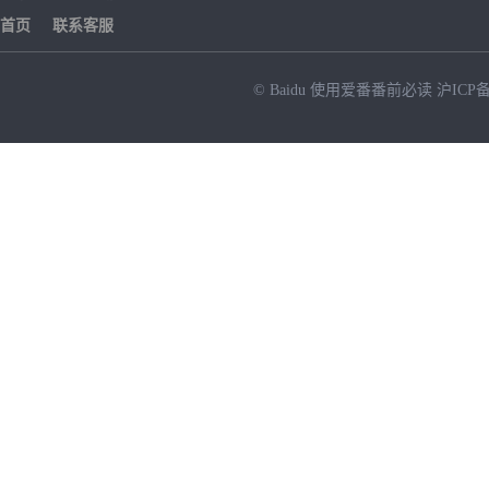
首页
联系客服
© Baidu
使用爱番番前必读
沪ICP备
NEW
HOT
暂时没有搜索结果…