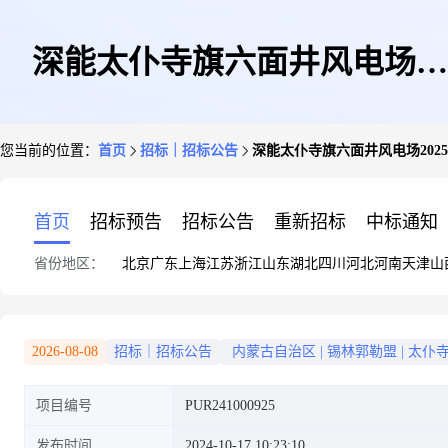
深能太仆寺旗六面井风电场
您当前的位置：
首页
招标｜招标公告
深能太仆寺旗六面井风电场2025
2025-2029年网络专线通讯采购
首页
招标预告
招标公告
重新招标
中标通知
省份地区：
北京
广东
上海
江苏
浙江
山东
湖北
四川
河北
河南
天津
山
2026-08-08
招标｜招标公告
内蒙古自治区
|
锡林郭勒盟
|
太仆
项目编号
PUR241000925
发布时间
2024-10-17 10:23:10