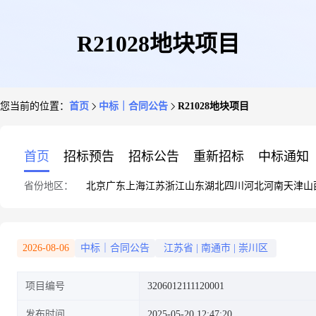
R21028地块项目
您当前的位置：
首页
中标｜合同公告
R21028地块项目
首页
招标预告
招标公告
重新招标
中标通知
省份地区：
北京
广东
上海
江苏
浙江
山东
湖北
四川
河北
河南
天津
山
2026-08-06
中标｜合同公告
江苏省
|
南通市
|
崇川区
项目编号
3206012111120001
发布时间
2025-05-20 12:47:20