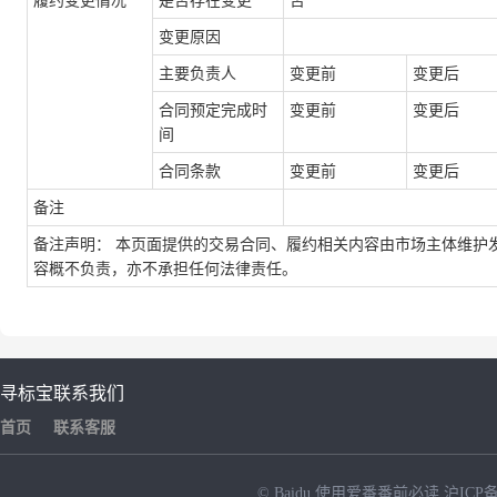
履约变更情况
是否存在变更*
否
变更原因
主要负责人
变更前
变更后
合同预定完成时
变更前
变更后
间
合同条款
变更前
变更后
备注
备注声明： 本页面提供的交易合同、履约相关内容由市场主体维护
容概不负责，亦不承担任何法律责任。
寻标宝
联系我们
首页
联系客服
© Baidu
使用爱番番前必读
沪ICP备