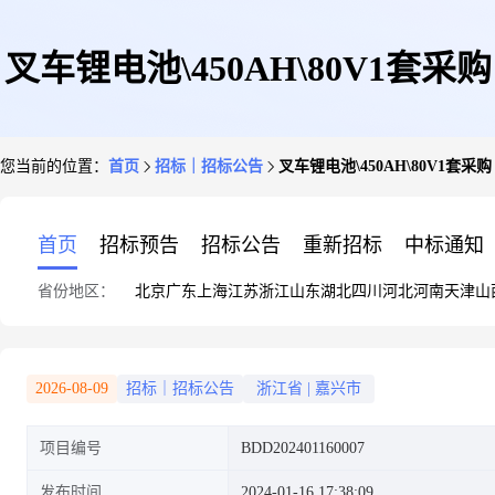
叉车锂电池\450AH\80V1套采购
您当前的位置：
首页
招标｜招标公告
叉车锂电池\450AH\80V1套采购
首页
招标预告
招标公告
重新招标
中标通知
省份地区：
北京
广东
上海
江苏
浙江
山东
湖北
四川
河北
河南
天津
山
2026-08-09
招标｜招标公告
浙江省
|
嘉兴市
项目编号
BDD202401160007
发布时间
2024-01-16 17:38:09