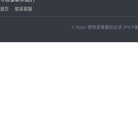
首页
联系客服
© Baidu
使用爱番番前必读
沪ICP备
NEW
HOT
暂时没有搜索结果…