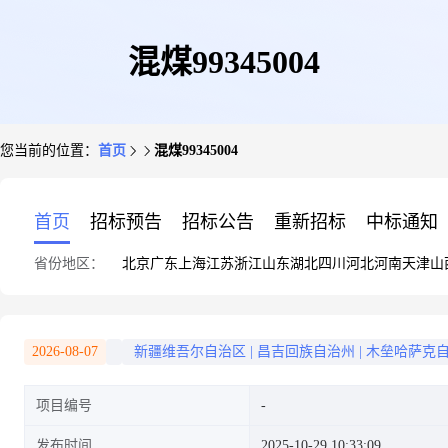
混煤99345004
您当前的位置：
首页
混煤99345004
首页
招标预告
招标公告
重新招标
中标通知
省份地区：
北京
广东
上海
江苏
浙江
山东
湖北
四川
河北
河南
天津
山
2026-08-07
新疆维吾尔自治区
|
昌吉回族自治州
|
木垒哈萨克
项目编号
发布时间
2025-10-29 10:33:09