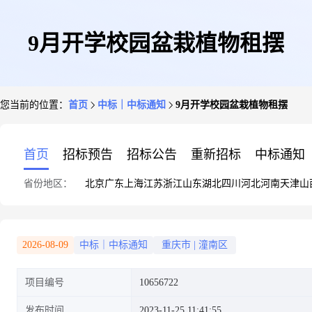
9月开学校园盆栽植物租摆
您当前的位置：
首页
中标｜中标通知
9月开学校园盆栽植物租摆
首页
招标预告
招标公告
重新招标
中标通知
省份地区：
北京
广东
上海
江苏
浙江
山东
湖北
四川
河北
河南
天津
山
2026-08-09
中标｜中标通知
重庆市
|
潼南区
项目编号
10656722
发布时间
2023-11-25 11:41:55