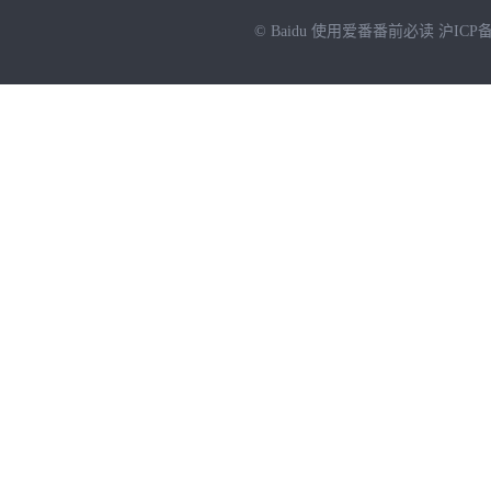
© Baidu
使用爱番番前必读
沪ICP备
NEW
HOT
暂时没有搜索结果…