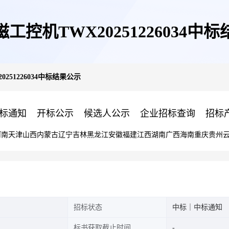
工控机TWX20251226034中
251226034中标结果公示
标通知
开标公示
候选人公示
企业招标查询
招标
河南
天津
山西
内蒙古
辽宁
吉林
黑龙江
安徽
福建
江西
湖南
广西
海南
重庆
贵州
招标状态
中标｜中标通知
标书获取截止时间