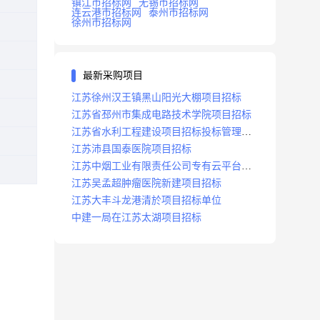
镇江市招标网
无锡市招标网
连云港市招标网
泰州市招标网
徐州市招标网
最新采购项目
江苏徐州汉王镇黑山阳光大棚项目招标
江苏省邳州市集成电路技术学院项目招标
江苏省水利工程建设项目招标投标管理办
法
江苏沛县国泰医院项目招标
江苏中烟工业有限责任公司专有云平台扩
容项目招标
江苏吴孟超肿瘤医院新建项目招标
江苏大丰斗龙港清於项目招标单位
中建一局在江苏太湖项目招标