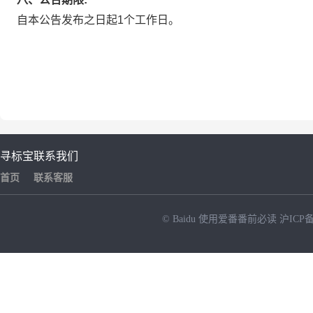
自本公告发布之日起1个工作日。
寻标宝
联系我们
首页
联系客服
© Baidu
使用爱番番前必读
沪ICP备
NEW
HOT