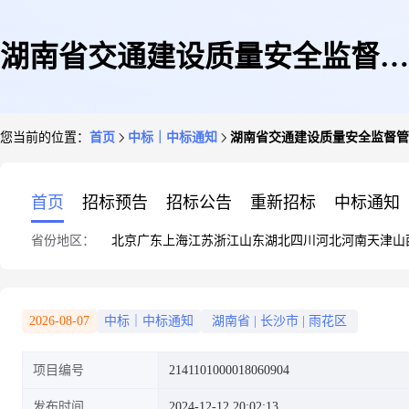
湖南省交通建设质量安全监督管
您当前的位置：
首页
中标｜中标通知
湖南省交通建设质量安全监督管
理局关于其他车辆维修和保养服
首页
招标预告
招标公告
重新招标
中标通知
省份地区：
北京
广东
上海
江苏
浙江
山东
湖北
四川
河北
河南
天津
山
务的网上超市采购项目成交公告
2026-08-07
中标｜中标通知
湖南省
|
长沙市
|
雨花区
项目编号
2141101000018060904
发布时间
2024-12-12 20:02:13