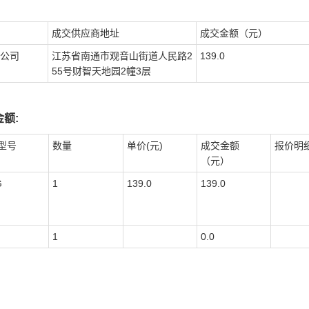
成交供应商地址
成交金额（元）
公司
江苏省南通市观音山街道人民路2
139.0
55号财智天地园2幢3层
额:
型号
数量
单价(元)
成交金额
报价明
（元）
G
1
139.0
139.0
1
0.0