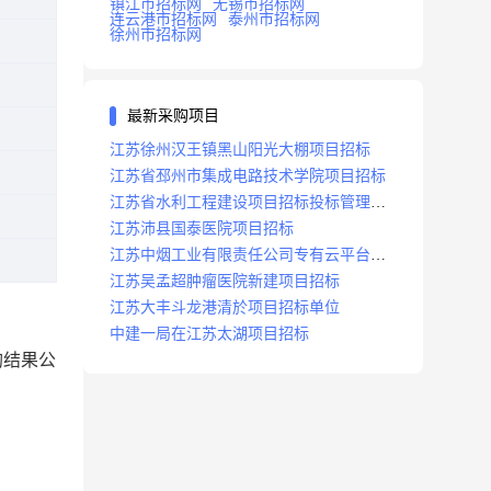
镇江市招标网
无锡市招标网
连云港市招标网
泰州市招标网
徐州市招标网
最新采购项目
江苏徐州汉王镇黑山阳光大棚项目招标
江苏省邳州市集成电路技术学院项目招标
江苏省水利工程建设项目招标投标管理办
法
江苏沛县国泰医院项目招标
江苏中烟工业有限责任公司专有云平台扩
容项目招标
江苏吴孟超肿瘤医院新建项目招标
江苏大丰斗龙港清於项目招标单位
中建一局在江苏太湖项目招标
购结果公