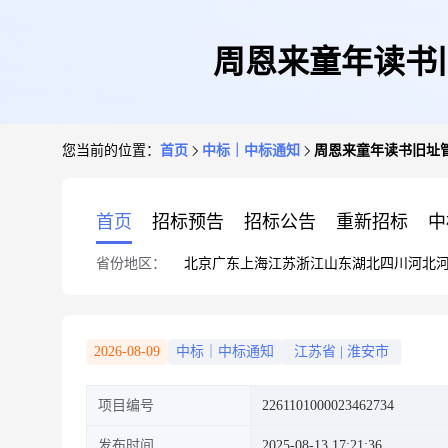
周恩来童年读书
您当前的位置：
首页
中标｜中标通知
周恩来童年读书旧址
首页
招标预告
招标公告
重新招标
中
省份地区：
北京
广东
上海
江苏
浙江
山东
湖北
四川
河北
2026-08-09
中标｜中标通知
江苏省
|
淮安市
项目编号
2261101000023462734
发布时间
2025-08-13 17:21:36