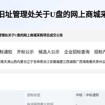
旧址管理处关于U盘的网上商城
管理处关于U盘的网上商城采购项目成交公告
标通知
开标公示
候选人公示
企业招标查询
招标
河南
天津
山西
内蒙古
辽宁
吉林
黑龙江
安徽
福建
江西
湖南
广西
海南
重庆
贵州
招标状态
中标｜中标通知
标书获取截止时间