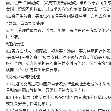
面，点击“合同配款”，完成在线全额配款，最迟应于合同生成当
合同、资源不再保留，并要求买方依约承担违约责任，详见
6.2合同生效后，买家需在交易平台创建提单后，方可去仓
7数量、重量异议处理
卖方不受理质量异议，牌号、规格、备注等参考信息仅作参
厂为准。
8违约责任
8.1买方逾期未全额配款，视为买方违约，买方将承担违约
“买家中心--我的合同”页面支付。拒不履行违约责任的买
履行合同，卖方将承担违约责任并支付违约金，每个违约合同
项向平台和卖方提出赔偿要求。
9交易异常情况处理
9.1为避免交易过程中因异常情况对行业或社会造成的不利
易和临时闭市等措施。异常情况包含如下内容：
9.1.1不可抗力（本交易中心所在地或全国其他部分区域
或社会安全事件等情形）；
9.1.2意外事件（本交易中心所在地发生火灾或电力供应出