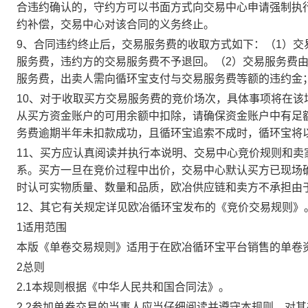
合违约确认的，守约方可以书面方式向交易中心申请强制执
约补偿，交易中心对该合同的义务终止。
9、合同违约终止后，交易服务费的收取方式如下：（1）
服务费，违约方的交易服务费不予退回。（2）交易服务费
服务费，出卖人需向循环宝支付与交易服务费等额的违约金
10、对于收取买方交易服务费的竞价场次，具体事项将在
从买方资金账户的可用余额中扣除，请确保资金账户中有足
务费逾期半年未扣款成功，且循环宝追索不成时，循环宝将
11、买方应认真阅读并执行本说明、交易中心竞价规则和
系。买方一旦在竞价过程中出价，交易中心默认买方已现场
时认可实物质量、数量和品质，欧冶供应链和卖方不承担由
12、其它有关规定详见欧冶循环宝发布的《竞价交易规则》
1适用范围
本版《单卷交易规则》适用于在欧冶循环宝平台销售的单卷
2总则
2.1本规则根据《中华人民共和国合同法》。
2.2参加单卷交易的当事人应当仔细阅读并遵守本规则，对