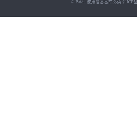
© Baidu
使用爱番番前必读
沪ICP备
NEW
HOT
暂时没有搜索结果…