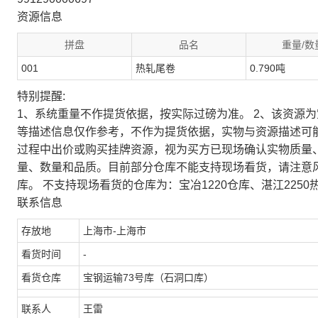
资源信息
拼盘
品名
重量/数
001
热轧尾卷
0.790吨
特别提醒:
1、系统重量不作提货依据，按实际过磅为准。 2、该资源
等描述信息仅作参考，不作为提货依据，实物与资源描述可
过程中出价或购买挂牌资源，视为买方已现场确认实物质量
量、数量和品质。目前部分仓库不能支持现场看货，请注意
库。 不支持现场看货的仓库为：宝冶1220仓库、湛江2250
联系信息
存放地
上海市-上海市
看货时间
-
看货仓库
宝钢运输73号库（石洞口库）
联系人
王雷