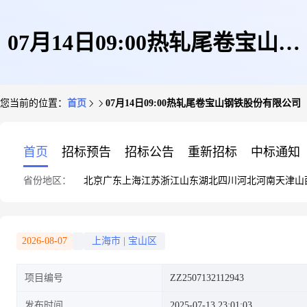
07月14日09:00热轧尾卷宝山钢
您当前的位置：
首页
07月14日09:00热轧尾卷宝山钢铁股份有限公司
铁股份有限公司
首页
招标预告
招标公告
重新招标
中标通知
省份地区：
北京
广东
上海
江苏
浙江
山东
湖北
四川
河北
河南
天津
山
2026-08-07
上海市
|
宝山区
项目编号
ZZ2507132112943
发布时间
2025-07-13 23:01:03