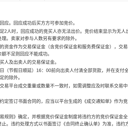
行回应。回应成功后买方方可参加竞价。
足2人时，回应成功的竞买人亦无法出价。竞价结束显示为无人
处理。卖家对参与人数另有要求的除外。
度的资金作为交易保证金（含竞价保证金和服务费保证金），交易
余额不足则回应不能成功。
竞买人及出卖人的交易保证金。
日（节假日顺延）16：00前向出卖人付清全部货款，并在支付
约定的除外。
子交易平台成交重量或数量不一致时，如需调整应及时联系交易中
。约定签订书面合同的，应当以平台生成的《成交通知单》作为竞
交易规则》确定，并根据竞价保证金制度将违约方的竞价保证金全
终止。违约处理方式以书面签订《合同终止确认单》为准，违约