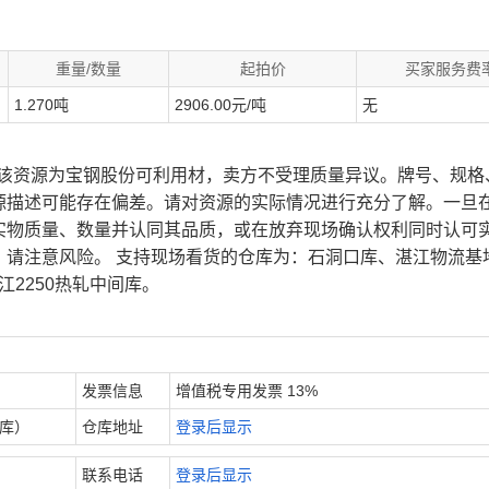
重量/数量
起拍价
买家服务费
1.270吨
2906.00元/吨
无
、该资源为宝钢股份可利用材，卖方不受理质量异议。牌号、规格
源描述可能存在偏差。请对资源的实际情况进行充分了解。一旦
实物质量、数量并认同其品质，或在放弃现场确认权利同时认可
，请注意风险。 支持现场看货的仓库为：石洞口库、湛江物流基
江2250热轧中间库。
发票信息
增值税专用发票 13%
内库）
仓库地址
登录后显示
联系电话
登录后显示