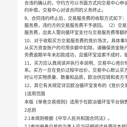
合违约确认的，守约方可以书面方式向交易中心申
约补偿，交易中心对该合同的义务终止。
9、合同违约终止后，交易服务费的收取方式如下
服务费，违约方的交易服务费不予退回。（2）交
服务费，出卖人需向循环宝支付与交易服务费等额
10、对于收取买方交易服务费的竞价场次，具体
从买方资金账户的可用余额中扣除，请确保资金账
务费逾期半年未扣款成功，且循环宝追索不成时，
11、买方应认真阅读并执行本说明、交易中心竞价
系。买方一旦在竞价过程中出价，交易中心默认买
时认可实物质量、数量和品质，欧冶供应链和卖方
12、其它有关规定详见欧冶循环宝发布的《竞价交
1适用范围
本版《单卷交易规则》适用于在欧冶循环宝平台销
2总则
2.1本规则根据《中华人民共和国合同法》。
2.2参加单卷交易的当事人应当仔细阅读并遵守本