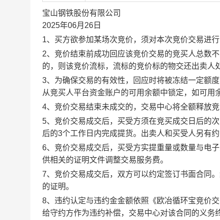
宝山钢铁股份有限公司
2025年06月26日
1、买方欲参加某场次竞价，须对本次竞价交易进
2、竞价结束前成功回应该竞价交易的竞买人总数不
的，则该竞价流标，流标的竞价标的物交还出卖人
3、为确保交易的有效性，回应时将被冻结一定额
从竞买人平台资金账户的可用余额中锁定，如可用
4、竞价交易结束未成交的，交易中心将全额释放
5、竞价交易成交后，买受方须在竞买成交日后的次
后的3个工作日内完成提货。出卖人和买受人另有
6、竞价交易成交后，买受方实提重量或数量与电
供相关的证明文件调整交易服务费。
7、竞价交易成交后，双方可以约定签订书面合同
的证明。
8、违约认定与违约金金额依照《欧冶循环宝竞价
给守约方作为违约补偿，交易中心对该合同的义务