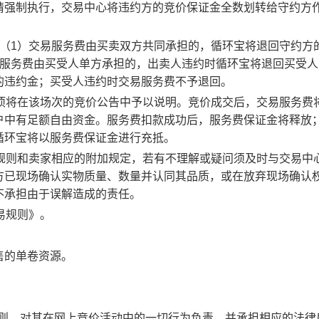
请强制执行，交易中心将违约方的竞价保证金全数划转给守约方
：（1）交易服务费由买卖双方共同承担的，循环宝将退回守约方
易服务费由买受人单方承担的，出卖人违约时循环宝将退回买受人
的违约金；买受人违约时交易服务费不予退回。
事项将在该场次的竞价公告中予以说明。竞价成交后，交易服务费
户中有足额自由资金。服务费扣款成功后，服务费保证金将释放
循环宝将以服务费保证金进行充抵。
规则和卖家相应的附加规定，若有不理解或疑问须及时与交易中
方已现场确认实物质量、数量并认同其品质，或在放弃现场确认
不承担由于误解造成的责任。
易规则》。
售的单卷资源。
规则，对其在网上竞价活动中的一切行为负责，并承担相应的法律