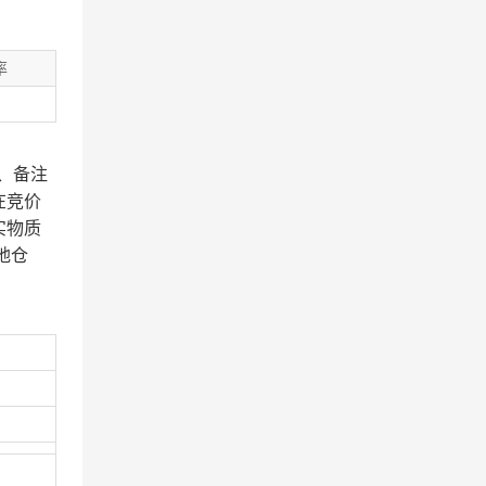
率
、备注
在竞价
实物质
地仓