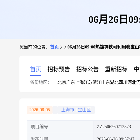
06月26日
您当前的位置：
首页
06月26日09:00热镀锌铁可利用卷
首页
招标预告
招标公告
重新招标
中
省份地区：
北京
广东
上海
江苏
浙江
山东
湖北
四川
河北
2026-08-05
上海市
|
宝山区
项目编号
ZZ2506260712873
发布时间
2025-06-26 09:57:47