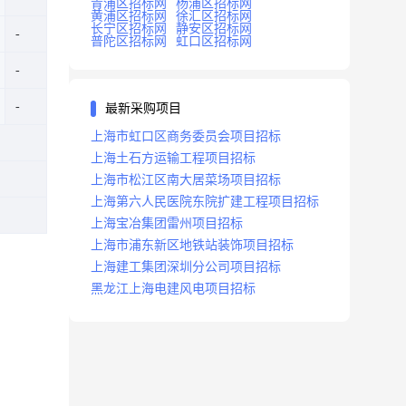
青浦区招标网
杨浦区招标网
黄浦区招标网
徐汇区招标网
长宁区招标网
静安区招标网
普陀区招标网
虹口区招标网
最新采购项目
上海市虹口区商务委员会项目招标
上海土石方运输工程项目招标
上海市松江区南大居菜场项目招标
上海第六人民医院东院扩建工程项目招标
上海宝冶集团雷州项目招标
上海市浦东新区地铁站装饰项目招标
上海建工集团深圳分公司项目招标
黑龙江上海电建风电项目招标