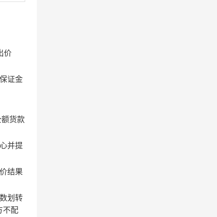
出价
保证金
全额货款
心并提
价结果
数划转
方不配