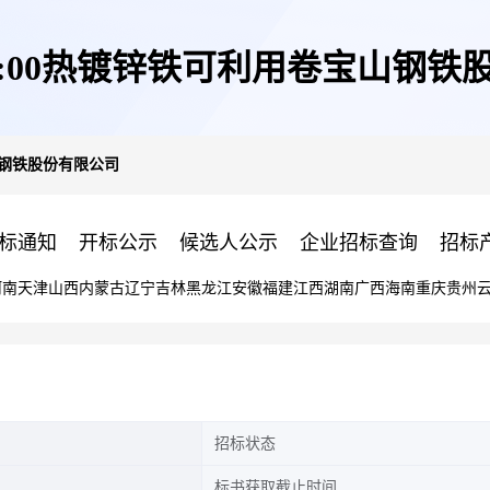
09:00热镀锌铁可利用卷宝山钢
宝山钢铁股份有限公司
标通知
开标公示
候选人公示
企业招标查询
招标
河南
天津
山西
内蒙古
辽宁
吉林
黑龙江
安徽
福建
江西
湖南
广西
海南
重庆
贵州
招标状态
标书获取截止时间