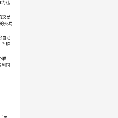
作为违
的交易
的交易
将自动
；当服
心联
权利同
后果。