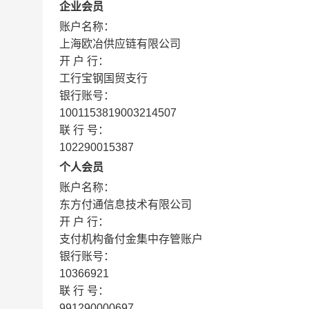
企业会员
账户名称：
上海欧冶供应链有限公司
开 户 行：
工行宝钢国贸支行
银行账号：
1001153819003214507
联 行 号：
102290015387
个人会员
账户名称：
东方付通信息技术有限公司
开 户 行：
支付机构备付金集中存管账户
银行账号：
10366921
联 行 号：
991290000697