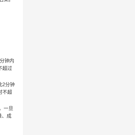
2分钟内
不超过
此2分钟
时不超
。一旦
量、成