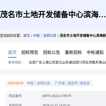
茂名市土地开发储备中心滨海新
您当前的位置：
首页
中标｜合同公告
茂名市土地开发储备中心滨海新
区分中心资产评估服务定点服务
首页
招标预告
招标公告
重新招标
中标通知
省份地区：
北京
广东
上海
江苏
浙江
山东
湖北
四川
河北
河南
天津
山
定点议价采购合同
2026-08-09
中标｜合同公告
广东省
|
茂名市
|
电白区
项目编号
DDYJ-2024-1178570
发布时间
2024-11-15 14:03:41