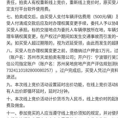
责任，拍卖人有权重新线上竞价，重新线上竞价时，原买受
定支付平台软件使用费。
七、拍卖成交后，由买受人支付车辆评估费用（500元/辆
受人付清成交款后应及时办理权属变更手续，委托人予以协
买受人承担。标的交接地点为委托人车辆停放所在地，车辆
理车辆权属变更，在产权过户期间如发生交通事故而引发的
关。如买受人超过期限的，视为迟延受领，由此而发生的超
八、买受人在办理权属变更之前，须缴纳过户押金1万元，过
（账户名：苏州市天龙拍卖有限公司；开户行：宁波银行吴江支行；
估公司指定账户（账户名：苏州吴地房地产资产评估规划测
7324110182800080257）。过户完成后，买受人
退还。
九、本次线上竞价活动设置延时出价功能，在线上竞价活动
有人出价即循环延时，延时2分钟。
十
、本次线上竞价活动计价货币为人民币，线上竞价时的起
费及佣金。
十一、参加竞买的人应当遵守线上竞价须知的规定，并对使