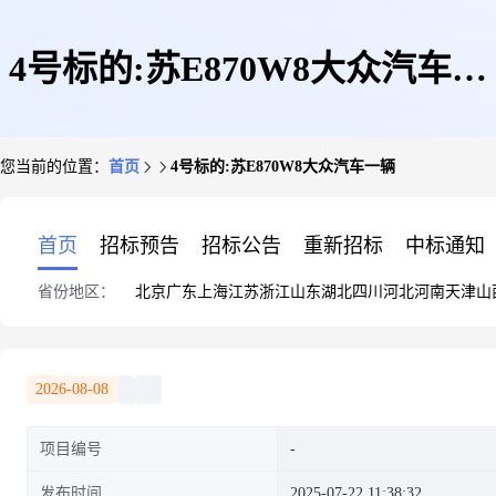
4号标的:苏E870W8大众汽车一
您当前的位置：
首页
4号标的:苏E870W8大众汽车一辆
辆
首页
招标预告
招标公告
重新招标
中标通知
省份地区：
北京
广东
上海
江苏
浙江
山东
湖北
四川
河北
河南
天津
山
2026-08-08
项目编号
发布时间
2025-07-22 11:38:32