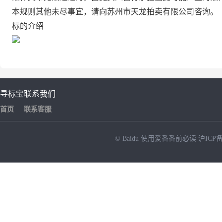
本规则其他未尽事宜，请向苏州市天龙拍卖有限公司咨询。
标的介绍
寻标宝
联系我们
首页
联系客服
© Baidu
使用爱番番前必读
沪ICP备
NEW
HOT