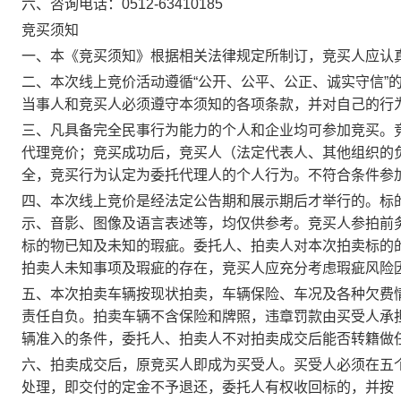
六、咨询电话：
0512-63410185
竞买须知
一、本《竞买须知》根据相关法律规定所制订，竞买人应认
二、本次线上竞价活动遵循“公开、公平、公正、诚实守信”
当事人和竞买人必须遵守本须知的各项条款，并对自己的行
三、凡具备完全民事行为能力的个人和企业均可参加竞买。
代理竞价；竞买成功后，竞买人（法定代表人、其他组织的
全，竞买行为认定为委托代理人的个人行为。不符合条件参
四、本次线上竞价是经法定公告期和展示期后才举行的。标
示、音影、图像及语言表述等，均
仅供参考。竞买人参拍前
标的物已知及未知的瑕疵。委托人、拍卖人对本次拍卖标的
拍卖人未知事项及瑕疵的存在，竞买人应充分考虑瑕疵风险
五、本次拍卖车辆按现状拍卖，车辆保险、车况及各种欠费
责任自负。拍卖车辆不含保险和牌照，违章罚款由买受人承
辆准入的条件，委托人、拍卖人不对拍卖成交后能否转籍做
六、拍卖成交后，原竞买人即成为买受人。
买受人必须在五
处理，即交付的定金不予退还，委托人有权收回标的，并按