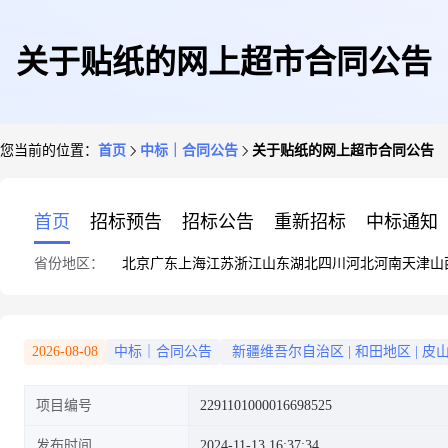
关于贴纸的网上超市合同公告
您当前的位置：
首页
中标｜合同公告
关于贴纸的网上超市合同公告
首页
招标预告
招标公告
重新招标
中标通知
省份地区：
北京
广东
上海
江苏
浙江
山东
湖北
四川
河北
河南
天津
山
2026-08-08
中标｜合同公告
新疆维吾尔自治区
|
和田地区
|
皮
项目编号
2291101000016698525
发布时间
2024-11-13 16:37:34