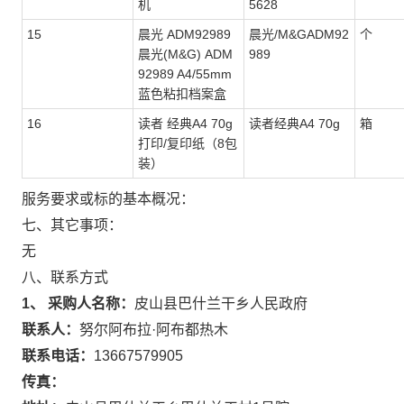
机
5628
15
晨光 ADM92989
晨光/M&GADM92
个
晨光(M&G) ADM
989
92989 A4/55mm
蓝色粘扣档案盒
16
读者 经典A4 70g
读者经典A4 70g
箱
打印/复印纸（8包
装）
服务要求或标的基本概况：
七、其它事项：
无
八、联系方式
1、 采购人名称：
皮山县巴什兰干乡人民政府
联系人：
努尔阿布拉·阿布都热木
联系电话：
13667579905
传真：