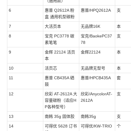
（通用款）
6
惠普 Q2612A 粉
惠普/HPQ2612A
支
盒 通用机型碳粉
7
大活页本
无品牌16K
本
8
宝克 PC3778 碳
宝克/BaokePC37
支
素笔笔
78
9
金辉 22124 活页
金辉22124
本
本
10
活页芯
无品牌无型号
本
11
惠普 CB435A 硒
惠普/HPCB435A
套
鼓
12
欣彩 AT-2612A 大
欣彩/AnycolorAT-
支
容量碳粉（适应H
2612A
P各种型号）
13
南韩 35g 固体胶
南韩35g
支
14
可得优 5628 订书
可得优/KW-TRIO
个