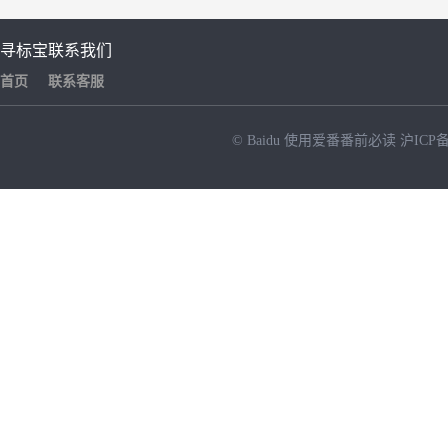
寻标宝
联系我们
首页
联系客服
© Baidu
使用爱番番前必读
沪ICP备
NEW
HOT
暂时没有搜索结果…