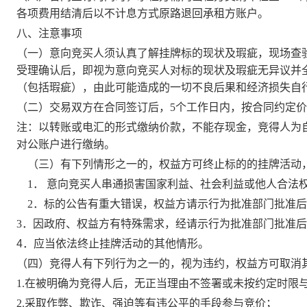
各项费用结清后以不计息方式原路退回承租方账户。
八、注意事项
（一）意向竞买人须
认真了解挂牌标的现状及瑕疵，
现场查
受理确认后，即视为意向竞买人对标的现状及瑕疵无异议并
（包括瑕疵），由此可能造成的一切不良后果和经济损失自
（二）
交易双方在合同签订后，
5个工作日内，按合同约定
注：以转账或电汇的形式缴纳价款，不能存现金，竞得人为
对公账户进行缴纳。
（三）有下列情形之一的，权益方可终止标的的挂牌活动
1． 意向竞买人串通损害国家利益、社会利益或他人合法
2．标的公告有重大错误，权益方请示行为批准部门批准
3．因政府、权益方有特殊需求，经请示行为批准部门批准
4
．应当依法终止挂牌活动的其他情形。
（四）竞得人有下列行为之一的，视为违约，权益方可取消
1.在被明确为竞得人后，无正当理由不签署或未按约定时限
2.采取作弊、欺诈、强迫等有违公平的手段参与竞价；