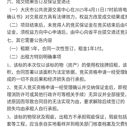
六、成交结果签订及保证金退还
（一）大庆市公共资源交易中心在
202
5
年
4
月
11
日
17
时
前将电
确认书》对交易双方具有法律效力，权益方改变成交结果或
（二）
项目结束后
，未竞得人的竞买保证金在竞买结束后由
证金，须权益方向中心申请后，由中心向省平台提交退还竞
七、其它需要公告内容
（一）租期
5
年，合同一次性签订，租金
1
年
1
付。
（二）
出租方特别明确事项
1、该标的本次仅以该标的物（房产）的使用权挂牌招租，
该
积，合同签署以该面积为法定依据，竞买资格申请一经受理
成的一切不良后果和经济损失自行承担
。
2、
竞买人竞买资格申请一经受理确认
并交纳保证金后
，即视
理
消防许可或其他行政许可
等
相关手续
）无异议并全部接受
述原因而导致合同目的无法实现为由，要求解除后续签订的
损失均由承租人自行承担
。
3、该标的物
现状及瑕疵，出租方不承担瑕疵保证，瑕疵包括
套等工程，应当亲自实地看样并到相关部门核查档案及欠费