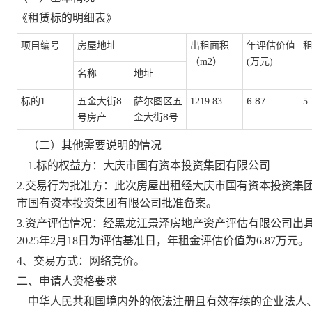
《租赁标的明细表》
项目编号
房屋地址
出租面积
年评估价值
（
m
2
）
(万元)
名称
地址
8
6.87
标的
1
五金大街
萨尔图区五
1219.83
5
号
8号
房产
金大街
（二）其他需要说明的情况
1.标的权益方：
大庆市国有
资本投资集团
有限公司
2.交易行为批准方：
此次房屋出租经
大庆市国有资
本投资集
市国有资
本投资集团
有限公司
批准备案。
3.资产评估情况：
经
黑龙江景泽房地产
资产评估有限公司
出
202
5
年
2
月
18
日为评估基准日，
年租金评估价值为
6.87
万元。
4
、交易方式：网络竞价。
二、申请人资格要求
中华人民共和国境内外的
依法注册且有效存续的企业法人