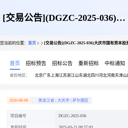
[交易公告](DGZC-2025-036)大
您当前的位置：
首页
[交易公告](DGZC-2025-036)大庆市国
庆市国有资本投资集团有限公司
首页
招标预告
招标公告
重新招标
中标通知
省份地区：
北京
广东
上海
江苏
浙江
山东
湖北
四川
河北
河南
天津
山
萨尔图区五金大街8号房屋出租
2026-08-08
黑龙江省
|
大庆市
|
萨尔图区
项目编号
DGZC-2025-036
公告交易公告
发布时间
2025-03-21 09:57:03