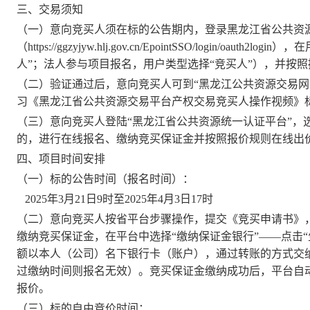
三、交易须知
（一）意向竞买人须在标的公告期内，登录黑龙江省公共资
（
https://ggzyjyw.hlj.gov.cn/EpointSSO/login/oauth2login
）
，在
人”；法人参与项目报名，用户类型选择“竞买人”），并按
（二）验证通过后，意向竞买人可到
“黑龙江公共资源交易网
习《黑龙江省公共资源交易平台产权交易竞买人操作视频》
（三）意向竞买人登陆
“黑龙江省公共资源统一认证平台”，
的，进行在线报名、缴纳竞买保证金并按照报价规则在线出
四、项目时间安排
（
一）标的公告时间（报名时间）：
2025
年
3
月
21
日
9
时至
202
5
年
4
月
3
日
17
时
（二）意向竞买人按省平台步骤操作，提交《竞买申请书》
缴纳竞买保证金，在平台中选择“缴纳保证金银行”——点击“
额
以本人（公司）名下银行卡（账户），通过转账的方式
交
过缴纳时间则报名无效）。竞买保证金缴纳成功后，平台自
报价。
（三）标的自由竞价时间：