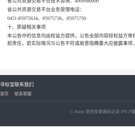
省公共资源交易平台技术咨询：
4009980000
省公共资源交易平台业务受理电话：
0451-85975634、85975736、85975750
十、质疑相关事项
本公告中的信息均由权益方提供，公告全部内容经权益方审
担责任，若实际情况与公告不符或故意隐瞒重大应披露事项
寻标宝
联系我们
首页
联系客服
© Baidu
使用爱番番前必读
沪ICP备
NEW
HOT