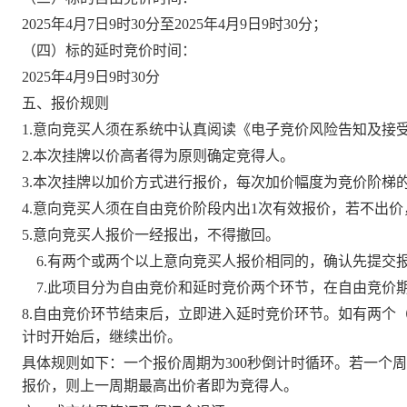
202
5
年
4
月
7
日
9
时
30
分至
202
5
年
4
月
9
日
9
时
30
分
；
（四）标的延时竞价时间：
202
5
年
4
月
9
日
9
时
30
分
五、报价规则
1.意向竞买人须在系统中认真阅读《电子竞价风险告知及接
2.本次挂牌以价高者得为原则确定竞得人。
3.本次挂牌以加价方式进行报价，
每次加价幅度为竞价阶梯
4.意向竞买人须在自由竞价阶段内出1次有效报价，若不出
5.意向竞买人报价一经报出，不得撤回。
6.有两个或两个以上意向竞买人报价相同的，确认先提交
7.此项目分为自由竞价和延时竞价两个环节，在自由竞价
8.自由竞价环节结束后，立即进入延时竞价环节。如有两个
计时开始后，继续出价。
具体规则如下：一个报价周期为
300秒倒计时循环。若一
报价，则上一周期最高出价者即为竞得人。