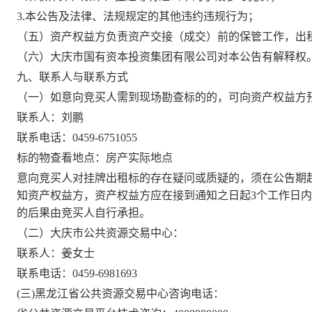
3.本公告及法律、法规规定的其他违约违规行为；
（五）资产权益方负责资产交接（成交）前的保管工作，出
（六）
大庆市国有
资本投资集团
有限公司
对本公告有解释权
九、联系人与联系方式
（一）如意向竞买人需到现场勘查标的的，可向资产权益方
联系人：
刘鹏
联系电话：
0459-6751055
标的物查看地点：
房产实际地点
意向竞买人对挂牌出租标的存在疑问或质疑的，须在公告期
知资产权益方，资产权益方应在接到通知之日起
3
个工作日内
的后果由竞买人自行承担。
（二）大庆市公共资源交易中心：
联系人：
姜
女士
联系电话：
0459-6981693
(三)黑龙江省公共资源交易中心咨询电话：