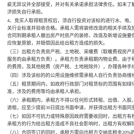
疵无异议并全部接受，并对有关承诺承担法律责任。如未了
济损失自行承担。
4、
竞买人
取得租赁权后
，
须自行投资对该标的进行水、电
关行业标准并验收合格。
承租人需
将
装修改造的相关手续
及
合同到期承租人撤出房产时房产的装修、
改造
及新增设施要
应恢复原貌，并赔偿因此给出租方造成的损失。
（三）
出租方负责房产税、土地税
、采暖费（取暖费视房产
服务的由承租方负责）
。承租方负责承租期内
物业费、
由于
的费用
，
及其他
税费
（
房产税、土地税除外
），
办理各种手
（
四）涉及该标的的
公用
设施
维修
需
承租人自行
负责
协商维
（
五
）
租赁期间内，如政府行政部门对租赁标的范围有如绿
准，涉及的费用等均
由
承租人
承担。
（
六
）
承租期内，承租方不得以任何形式转租、出借、入股
退租，应至少提前
30日提出书面申请，并获得出租方书面同
（七）如因不可抗力或特殊原因政府需要收回时，出租方有
承租方的行为给出租方造成不良社会影响时，出租方有权解
（八）合同签订的同时，承租方需向出租方交纳年租金
20