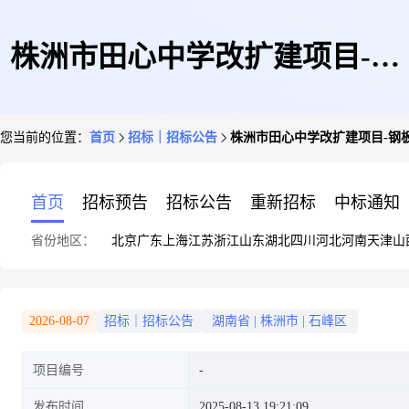
株洲市田心中学改扩建项目-钢
您当前的位置：
首页
招标｜招标公告
株洲市田心中学改扩建项目-钢
板桩租赁-企业单一来源
首页
招标预告
招标公告
重新招标
中标通知
省份地区：
北京
广东
上海
江苏
浙江
山东
湖北
四川
河北
河南
天津
山
2026-08-07
招标｜招标公告
湖南省
|
株洲市
|
石峰区
项目编号
发布时间
2025-08-13 19:21:09