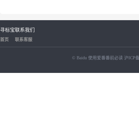
寻标宝
联系我们
首页
联系客服
© Baidu
使用爱番番前必读
沪ICP备
NEW
HOT