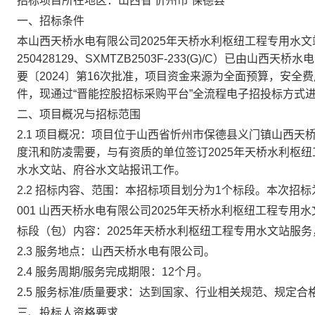
招标项目所在地区：
山西省
忻州市
保德县
一、招标条件
本
山西天桥水电有限公司
2025年天桥水利枢纽工程专用水
250428129、SXMTZB2503F-233(G)/C
）已由
山西天桥水电
要〔2024〕第16次
批
准
，
项目资金来源为
全面预算，安全费
件
，现
通过
“
晋能控股招标采购平台
”
全流程电子招投标方式
二、项目概况与招标范围
2.1
项目
概况
：
项目位于山西省忻州市保德县义门镇山西天
度汛和防凌需要，与有资质的单位签订
2025年天桥水利
水水文站、府谷水文站报讯工作。
2.2 招标内容、范围：本招标项目划分为
1
个标段。本次招标
001
山西天桥水电有限公司
2025年天桥水利枢纽工程专用
标段（包）内容：
2025年天桥水利枢纽工程专用水文站服
2.3
服务
地点：
山西天桥水电有限公司。
2.
4
服务周期
/服务完成期限
：
12个月。
2.
5 服务
标准
/质量要求
：
达到国家、行业相关规范、规定合
三、投标人资格要求