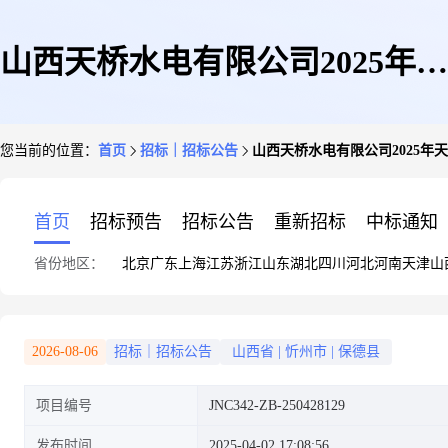
山西天桥水电有限公司2025年天
您当前的位置：
首页
招标｜招标公告
山西天桥水电有限公司2025年
桥水利枢纽工程专用水文站服务
首页
招标预告
招标公告
重新招标
中标通知
省份地区：
北京
广东
上海
江苏
浙江
山东
湖北
四川
河北
河南
天津
山
(第2次招标)招标公告
2026-08-06
招标｜招标公告
山西省
|
忻州市
|
保德县
项目编号
JNC342-ZB-250428129
发布时间
2025-04-02 17:08:56