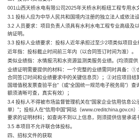
001山西天桥水电有限公司2025年天桥水利枢纽工程专用
3.1
投标人应为中华人民共和国境内注册的独立法人或依法
3.2
人员要求：项目负责人须具有水利水电工程专业高级及
纳证明。
3.
3 投标人业绩要求：
投标人近年承担过至少
2项类似项目业
近年指：投标截止时间前三年内（以合同签订时间为准）。
类似业绩指
：
水情报汛
和
水资源监测
类服务业绩。
(均须提
业绩证明需要提供的材料：一个完整的业绩需同时具备：
①
合同签订时间和业绩要求中的关键信息页）；②
对应项目结
国增值税发票查验平台”（或“全国统一规范电子税务局”）
额须清晰可查，真实有效）；
3.
4
投标人不得被市场监督管理机关在
“国家企业信用信息公示系
单）”；投标人在“信用中国”网站（www.creditchina.g
要求的
证明
材料；如查询不到以上信息，则
须
提供信誉承诺
3.5
本项目不允许联合体投标。
四、招标文件的获取