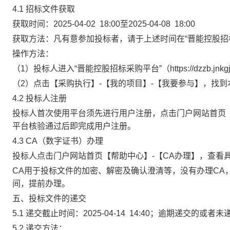
4.1
招标文件获取
获取时间：
2025
-
04
-
02
18
:
00
至
2025
-
04
-
08
18
:
00
获取方法：凡有意参加投标者，请于上述时间在
“晋能控股
操作方法：
（
1）投标人进入“晋能控股招标采购平台”（https://dzzb.jnkg
（
2）点击【采购执行】-【我的项目】-【我要参与】，找
4.2
投标人注册
投标人首次使用平台须先进行用户注册，点击门户网站首页
平台核验通过后即完成用户注册。
4.3
CA（数字证书）办理
投标人点击门户网站首页【帮助中心】
-【CA办理】，查看
CA用于投标文件的加密、解密及确认澄清等，没有办理CA
间，提前办理。
五、投标文件的递交
5.1
递交截止时间：2
025-04-14 14:40
；逾期递交的或者未
5.2 递交方法：