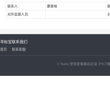
联系人:
康普裕
对外监督人员:
寻标宝
联系我们
首页
联系客服
© Baidu
使用爱番番前必读
沪ICP备
NEW
HOT