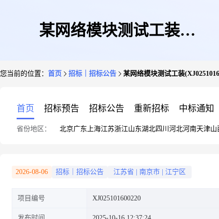
某网络模块测试工装
您当前的位置：
首页
招标｜招标公告
某网络模块测试工装(XJ02510160
(XJ025101600220)
首页
招标预告
招标公告
重新招标
中标通知
省份地区：
北京
广东
上海
江苏
浙江
山东
湖北
四川
河北
河南
天津
山
2026-08-06
招标｜招标公告
江苏省
|
南京市
|
江宁区
项目编号
XJ025101600220
发布时间
2025-10-16 12:37:24