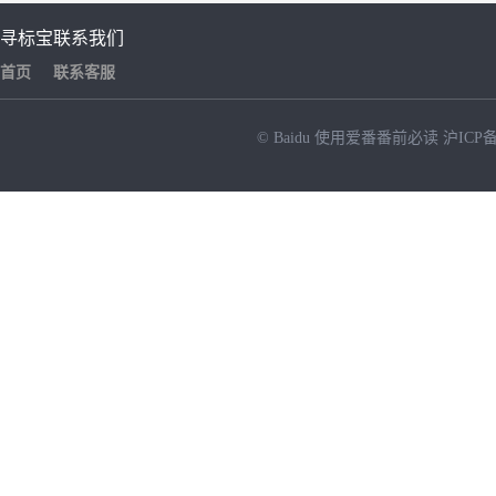
寻标宝
联系我们
首页
联系客服
© Baidu
使用爱番番前必读
沪ICP备
NEW
HOT
暂时没有搜索结果…