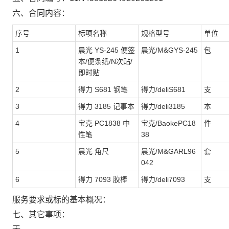
六、合同内容：
序号
标项名称
规格型号
单位
1
晨光 YS-245 便签
晨光/M&GYS-245
包
本/便条纸/N次贴/
即时贴
2
得力 S681 钢笔
得力/deliS681
支
3
得力 3185 记事本
得力/deli3185
本
4
宝克 PC1838 中
宝克/BaokePC18
件
性笔
38
5
晨光 角尺
晨光/M&GARL96
套
042
6
得力 7093 胶棒
得力/deli7093
支
服务要求或标的基本概况：
七、其它事项：