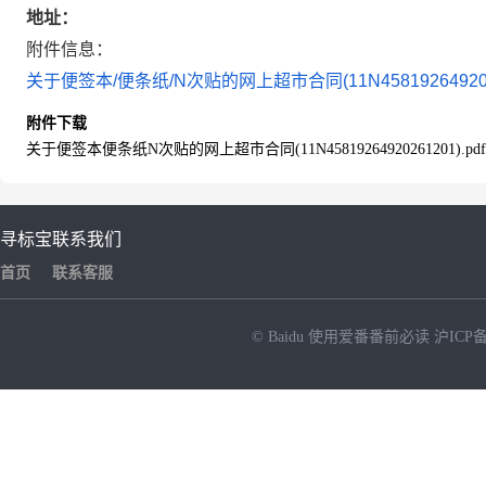
地址：
附件信息：
关于便签本/便条纸/N次贴的网上超市合同(11N45819264920261
附件下载
关于便签本便条纸N次贴的网上超市合同(11N45819264920261201).pdf
寻标宝
联系我们
首页
联系客服
© Baidu
使用爱番番前必读
沪ICP备
NEW
HOT