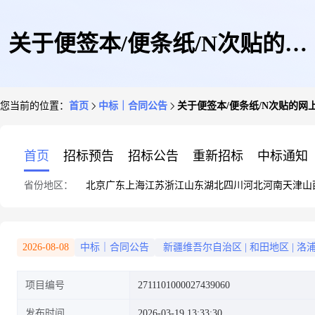
关于便签本/便条纸/N次贴的网
您当前的位置：
首页
中标｜合同公告
关于便签本/便条纸/N次贴的网
上超市合同公告
首页
招标预告
招标公告
重新招标
中标通知
省份地区：
北京
广东
上海
江苏
浙江
山东
湖北
四川
河北
河南
天津
山
2026-08-08
中标｜合同公告
新疆维吾尔自治区
|
和田地区
|
洛
项目编号
2711101000027439060
发布时间
2026-03-19 13:33:30