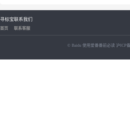
寻标宝
联系我们
首页
联系客服
© Baidu
使用爱番番前必读
沪ICP备
NEW
HOT
暂时没有搜索结果…