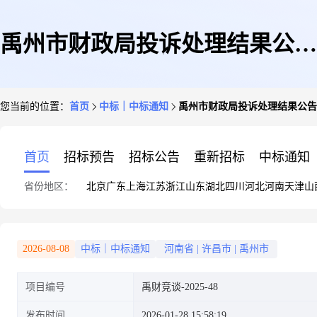
禹州市财政局投诉处理结果公告
您当前的位置：
首页
中标｜中标通知
禹州市财政局投诉处理结果公告(2
(2026年第02号)
首页
招标预告
招标公告
重新招标
中标通知
省份地区：
北京
广东
上海
江苏
浙江
山东
湖北
四川
河北
河南
天津
山
2026-08-08
中标｜中标通知
河南省
|
许昌市
|
禹州市
项目编号
禹财竞谈-2025-48
发布时间
2026-01-28 15:58:19