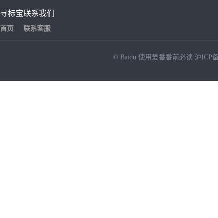
寻标宝
联系我们
首页
联系客服
© Baidu
使用爱番番前必读
沪ICP备
NEW
HOT
暂时没有搜索结果…