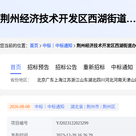
荆州经济技术开发区西湖街道办
您当前的位置：
首页
中标｜中标通知
荆州经济技术开发区西湖街道办
事处公共法律服务成交结果公告
首页
招标预告
招标公告
重新招标
中标通知
省份地区：
北京
广东
上海
江苏
浙江
山东
湖北
四川
河北
河南
天津
山
2026-08-08
中标｜中标通知
湖北省
|
荆州市
|
荆州区
项目编号
YJ2023122023299
发布时间
2023-12-20 16:26:29